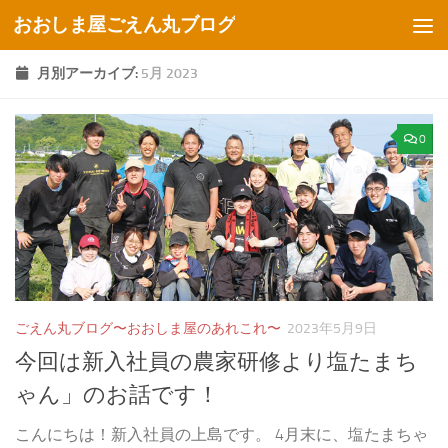
おおしま屋ごえん丸ブログ
コンテンツへスキップ
月別アーカイブ:
5月 2023
0
ごえん丸ブログ〜おおしま屋のあれこれ〜
2023年5月9日
今回は新入社員の農家研修より塩たまち
ゃん」のお話です！
こんにちは！新入社員の上島です。 4月末に、塩たまちゃ