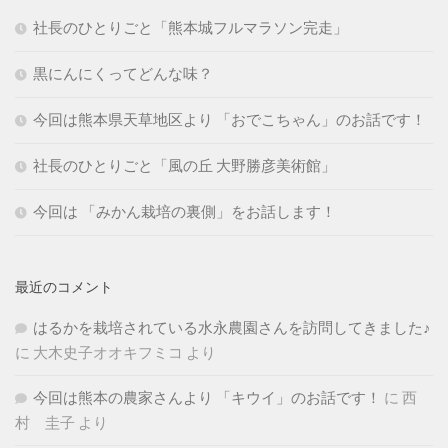
社長のひとりごと「熊本城フルマラソン完走」
黒にんにくってどんな味？
今回は熊本県天草地区より 「おでこちゃん」のお話です！
社長のひとりごと「風の丘 大野勝彦美術館」
今回は 「みかん栽培の裏側」をお話します！
最近のコメント
はるかを栽培されている水永農園さんを訪問してきました♪
に
大木史子オオキフミコ
より
今回は熊本の農家さんより 「キウイ」のお話です！
に
西
村 圭子
より