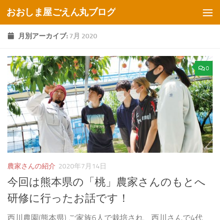
おおしま屋ごえん丸ブログ
コンテンツへスキップ
月別アーカイブ:
7月 2020
0
農家さんの紹介
2020年7月14日
今回は熊本県の「桃」農家さんのもとへ
研修に行ったお話です！
西川農園(熊本県) ご家族6人で栽培され、西川さんで4代