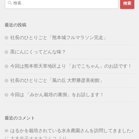
検
索:
最近の投稿
社長のひとりごと「熊本城フルマラソン完走」
黒にんにくってどんな味？
今回は熊本県天草地区より 「おでこちゃん」のお話です！
社長のひとりごと「風の丘 大野勝彦美術館」
今回は 「みかん栽培の裏側」をお話します！
最近のコメント
はるかを栽培されている水永農園さんを訪問してきました♪
に
大木史子オオキフミコ
より