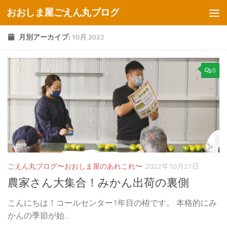
おおしま屋ごえん丸ブログ
コンテンツへスキップ
月別アーカイブ:
10月 2022
0
ごえん丸ブログ〜おおしま屋のあれこれ〜
2022年10月21日
農家さん大集合！みかん出荷の裏側
こんにちは！コールセンター1年目の栫です。 本格的にみ
かんの季節が始...