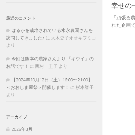
幸せの
「頑張る
最近のコメント
れた企画です
はるかを栽培されている水永農園さんを
訪問してきました♪
に
大木史子オオキフミコ
より
今回は熊本の農家さんより 「キウイ」の
お話です！
に
西村 圭子
より
【2024年10月12日（土）16:00〜21:00】
＜おおしま屋祭＞開催します！
に
杉本智子
より
アーカイブ
2025年3月