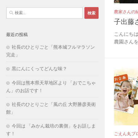
検
農家さんの
索:
子出藤
こんにちは
最近の投稿
農園さんを..
社長のひとりごと「熊本城フルマラソン
完走」
黒にんにくってどんな味？
今回は熊本県天草地区より 「おでこちゃ
ん」のお話です！
社長のひとりごと「風の丘 大野勝彦美術
館」
今回は 「みかん栽培の裏側」をお話しま
す！
ごえん丸ブ