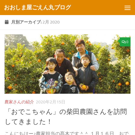
おおしま屋ごえん丸ブログ
コンテンツへスキップ
月別アーカイブ:
2月 2020
0
農家さんの紹介
2020年2月15日
「おでこちゃん」の柴田農園さんを訪問
してきました！
こんにちはー♪農家担当の髙木です＾＾ １月１６日、おで