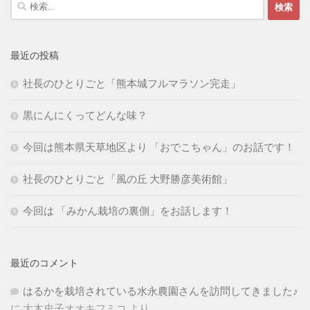
検
索:
最近の投稿
社長のひとりごと「熊本城フルマラソン完走」
黒にんにくってどんな味？
今回は熊本県天草地区より 「おでこちゃん」のお話です！
社長のひとりごと「風の丘 大野勝彦美術館」
今回は 「みかん栽培の裏側」をお話します！
最近のコメント
はるかを栽培されている水永農園さんを訪問してきました♪
に
大木史子オオキフミコ
より