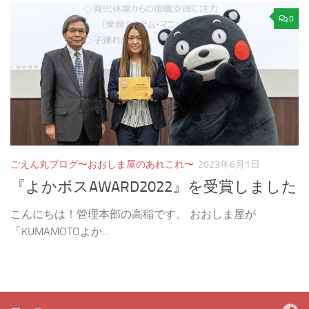
0
ごえん丸ブログ〜おおしま屋のあれこれ〜
2023年6月1日
『よかボスAWARD2022』を受賞しました
こんにちは！管理本部の高稲です。 おおしま屋が
「KUMAMOTOよか...