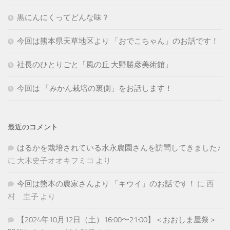
黒にんにくってどんな味？
今回は熊本県天草地区より 「おでこちゃん」のお話です！
社長のひとりごと「風の丘 大野勝彦美術館」
今回は 「みかん栽培の裏側」をお話します！
最近のコメント
はるかを栽培されている水永農園さんを訪問してきました♪
に
大木史子オオキフミコ
より
今回は熊本の農家さんより 「キウイ」のお話です！
に
西
村 圭子
より
【2024年10月12日（土）16:00〜21:00】＜おおしま屋祭＞