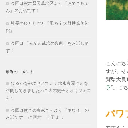
今回は熊本県天草地区より 「おでこちゃ
ん」のお話です！
社長のひとりごと「風の丘 大野勝彦美術
館」
今回は 「みかん栽培の裏側」をお話しま
す！
こんにち
すが、そ
最近のコメント
賀県太良
はるかを栽培されている水永農園さんを
ラ
”。こ
訪問してきました♪
に
大木史子オオキフミコ
より
今回は熊本の農家さんより 「キウイ」の
パワ
お話です！
に
西村 圭子
より