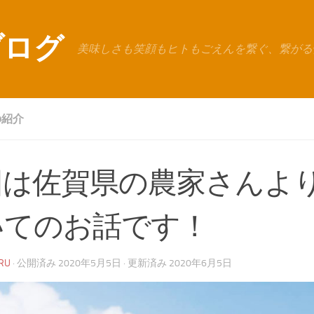
ブログ
美味しさも笑顔もヒトもごえんを繋ぐ、繋がる
の紹介
回は佐賀県の農家さんよ
いてのお話です！
RU
· 公開済み
2020年5月5日
· 更新済み
2020年6月5日