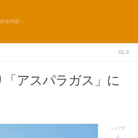
情報満載！
0
り「アスパラガス」に
シェアす
る