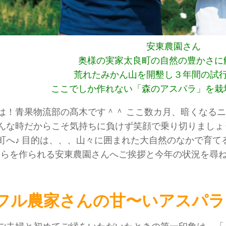
安東農園さん
奥様の実家太良町の自然の豊かさに
荒れたみかん山を開墾し３年間の試
ここでしか作れない「森のアスパラ」を栽
は！青果物流部の髙木です＾＾ ここ数カ月、暗くなる
んな時だからこそ気持ちに負けず笑顔で乗り切りましょ
町へ♪ 目的は、、、山々に囲まれた大自然のなかで育てる
ちらを作られる安東農園さんへご挨拶と今年の状況を尋ね
フル農家さんの甘〜いアスパラ