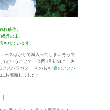
触れ移住。
行錯誤の末、
培されています。
ニュースばかりで滅入ってしまいそうで
う♪ということで、今回3月初旬に、佐
アスパラガス！ その名も“
森のアスパ
にお邪魔しました♪
！