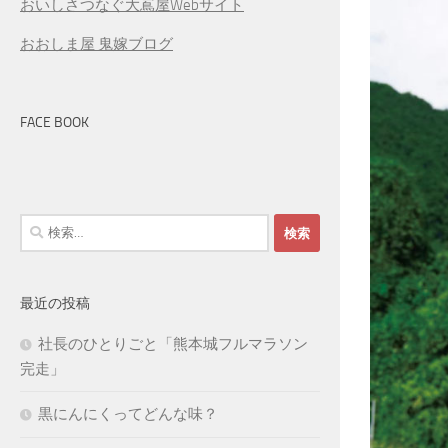
おいしさつなぐ大嶌屋Webサイト
おおしま屋 鬼嫁ブログ
FACE BOOK
検
索:
最近の投稿
社長のひとりごと「熊本城フルマラソン
完走」
黒にんにくってどんな味？