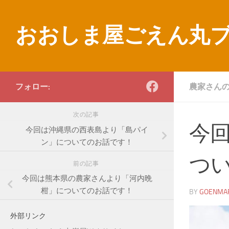
コンテンツへスキップ
おおしま屋ごえん丸
フォロー:
農家さん
次の記事
今
今回は沖縄県の西表島より「島パイ
ン」についてのお話です！
つ
前の記事
今回は熊本県の農家さんより「河内晩
柑」についてのお話です！
BY
GOENMA
外部リンク