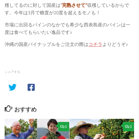
穫してるのに対して国産は
“
完熟させて”
収穫しているからで
す。今年は3月で糖度が20度を超えるモノも！
市場に出回るパインのなかでも希少な西表島産のパインは一
度は食べてもらいたい逸品です♪
沖縄の国産パイナップルをご注文の際は
コチラ
よりどうぞ♪
シェアする
おすすめ
0
0