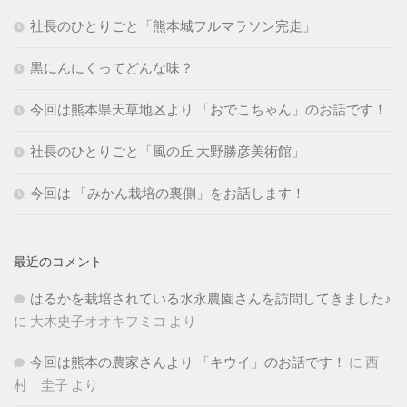
社長のひとりごと「熊本城フルマラソン完走」
黒にんにくってどんな味？
今回は熊本県天草地区より 「おでこちゃん」のお話です！
社長のひとりごと「風の丘 大野勝彦美術館」
今回は 「みかん栽培の裏側」をお話します！
最近のコメント
はるかを栽培されている水永農園さんを訪問してきました♪
に
大木史子オオキフミコ
より
今回は熊本の農家さんより 「キウイ」のお話です！
に
西
村 圭子
より