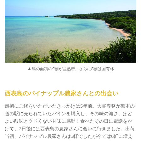
▲
島の面積の9割が亜熱帯、さらに8割は国有林
西表島のパイナップル農家さんとの出会い
最初にご縁をいただいたきっかけは5年前。大嶌専務が熊本の
道の駅に売られていたパインを購入し、その味の濃さ、ほど
よい酸味とクドくない甘味に感動！食べたその日に電話をか
けて、2日後には西表島の農家さんに会いに行きました。出荷
当初、パイナップル農家さんは3軒でしたが今では6軒に増え