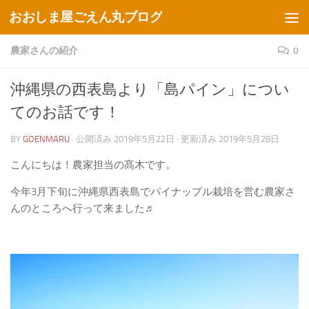
おおしま屋ごえん丸ブログ
コンテンツへスキップ
農家さんの紹介
0
沖縄県の西表島より「島パイン」につい
てのお話です！
BY
GOENMARU
· 公開済み
2019年5月22日
· 更新済み
2019年5月28日
こんにちは！農家担当の髙木です。
今年3月下旬に沖縄県西表島でパイナップル栽培を営む農家さ
んのところへ行って来ました♬