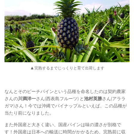
▲
完熟するまでじっくりと育て出荷します
なんとそのピーチパインという品種を命名したのは契約農家
さんの
川満洋一
さん(西表島フルーツ) と
池村英勝
さん(アララ
ガマ)さん！今では沖縄でパイナップルといえば、この品種が
当たり前になりました。
また外国産と大きく違い、国産パインは味の濃さが別格で
す！外国産は日本への輸送に時間がかかるため、完熟前に収