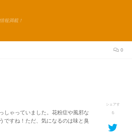
情報満載！
0
シェアす
っしゃっていました。花粉症や風邪な
る
うですね！ただ、気になるのは味と臭