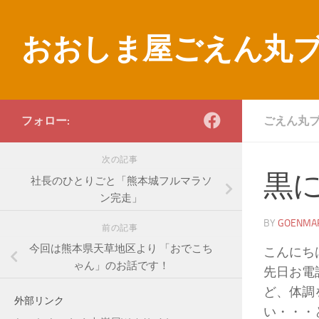
コンテンツへスキップ
おおしま屋ごえん丸
フォロー:
ごえん丸
次の記事
黒
社長のひとりごと「熊本城フルマラソ
ン完走」
BY
GOENMA
前の記事
今回は熊本県天草地区より 「おでこち
こんにち
ゃん」のお話です！
先日お電
ど、体調
外部リンク
い・・・