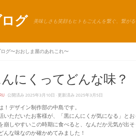
ブログ
美味しさも笑顔もヒトもごえんを繋ぐ、繋がる
ブログ〜おおしま屋のあれこれ〜
にんにくってどんな味？
RU
· 公開済み
2025年3月10日
· 更新済み
2025年3月5日
は！デザイン制作部の中島です。
話いただいたお客様が、「黒にんにくが気になる」とお
を崩しやすいこの時期に食べると、なんだか元気が出そ
どんな味なのか確かめてみました！