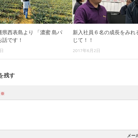
県西表島より 「濃蜜 島パ
新入社員６名の成長をみれ
お話です！
じて！！
1日
2017年6月2日
を残す
ト
※
メー