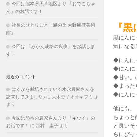
今回は熊本県天草地区より 「おでこちゃ
ん」のお話です！
『黒
社長のひとりごと「風の丘 大野勝彦美術
館」
黒にんに
気になる
今回は 「みかん栽培の裏側」をお話しま
す！
◆にんに
◆にんに
◆甘い。
最近のコメント
◆まった
はるかを栽培されている水永農園さんを
◆にんに
訪問してきました♪
に
大木史子オオキフミコ
より
他にも、
ちょっと
今回は熊本の農家さんより 「キウイ」の
と良いそ
お話です！
に
西村 圭子
より
らにびっ