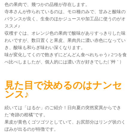
色の果肉で、幾つかの品種が存在します。
寺本さんが作られているのは、モロ種のみで、甘みと酸味の
バランスが良く、生食のほかジュースや加工品に使うのがオ
ススメ♪
収穫すぐは、オレンジ色の果肉で酸味がありすっきりした味
わいですが、数日置くと果皮、果肉共に濃い赤色になってい
き、酸味も和らぎ味わい深くなります。
味が変化してくので飽きずにどんどん食べれちゃう♪ 2つを食
べ比べしましたが、個人的には濃い方が好きでした( ´艸｀)
見た目で決めるのはナンセ
ンス♪
続いては「はるか」のご紹介！日向夏の突然変異からでき
た“奇跡の柑橘”です。
果皮が黄色くゴツゴツとしていて、お尻部分はリング状のく
ぼみが出るのが特徴です。