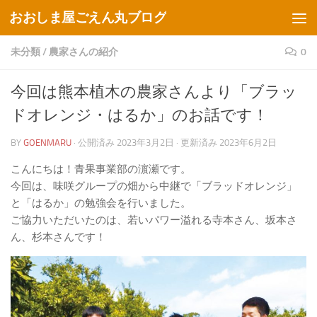
おおしま屋ごえん丸ブログ
コンテンツへスキップ
未分類
/
農家さんの紹介
0
今回は熊本植木の農家さんより「ブラッ
ドオレンジ・はるか」のお話です！
BY
GOENMARU
· 公開済み
2023年3月2日
· 更新済み
2023年6月2日
こんにちは！青果事業部の濵瀬です。
今回は、味咲グループの畑から中継で「ブラッドオレンジ」
と「はるか」の勉強会を行いました。
ご協力いただいたのは、若いパワー溢れる寺本さん、坂本さ
ん、杉本さんです！