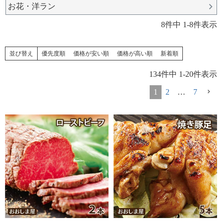
お花・洋ラン
8
件中
1
-
8
件表示
並び替え
優先度順
価格が安い順
価格が高い順
新着順
134
件中
1
-
20
件表示
1
2
…
7