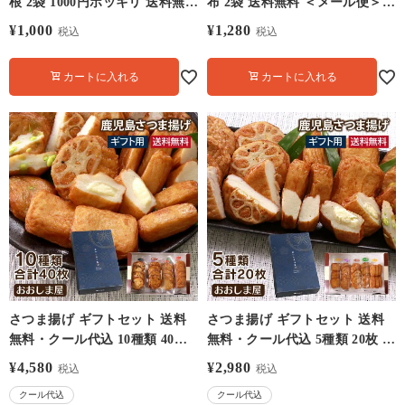
根 2袋 1000円ポッキリ 送料無料
布 2袋 送料無料 ＜メール便＞
＜メール便＞ 九州産 大根 野菜
国産 昆布 するめ 野菜 大嶌屋
¥
1,000
¥
1,280
税込
税込
特産 大根 大嶌屋（おおしま
（おおしまや）
や）
カートに入れる
カートに入れる
さつま揚げ ギフトセット 送料
さつま揚げ ギフトセット 送料
無料・クール代込 10種類 40枚
無料・クール代込 5種類 20枚 さ
さつまあげ 鹿児島 名物 土産 お
つまあげ 鹿児島 名物 土産 おつ
¥
4,580
¥
2,980
税込
税込
つまみ おでん 食品 グルメ ギフ
まみ おでん 食品 グルメ プレゼ
クール代込
クール代込
ト プレゼント ＜おおしま屋発
ント ＜おおしま屋発送の冷凍便