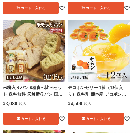
カートに入れる
カートに入れる
米粉入りパン 6種食べ比べセッ
デコポンゼリー 1箱（12個入
ト 送料無料 天然酵母パン 国産
り）送料別 熊本産 デコポン使
米粉 パン 長期保存 ロングライ
用 みかん ゼリー 果物 フルーツ
¥
3,080
¥
4,500
税込
税込
フ ブレッド ※グルテンフリー
＜大嶌屋発送の常温便と同梱可
ではありません 大嶌屋（おおし
能＞
カートに入れる
カートに入れる
まや） 【0918049】