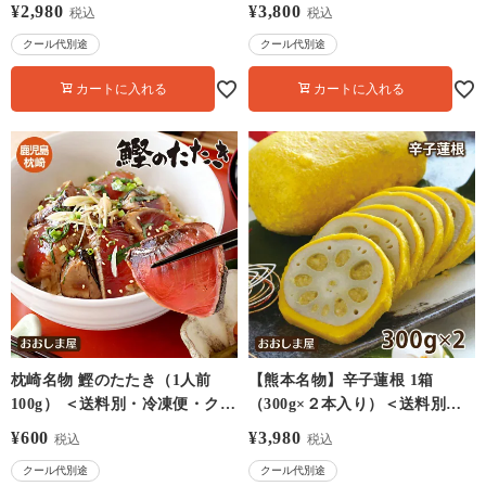
以上で送料無料・冷凍便・クー
凍便・２個以上購入で送料無
¥
2,980
¥
3,800
税込
税込
ル代別＞ さつまあげ 名物 土産
料・クール代別＞ 鰻 ウナギ 鹿
クール代別途
クール代別途
惣菜 おかず おつまみ おでん ＜
児島産 食品 グルメ ギフト プレ
おおしま屋発送の冷凍便の商品
セント 大嶌屋（おおしまや）
カートに入れる
カートに入れる
と同梱可能＞ 大嶌屋（おおしま
や）【0918120】
枕崎名物 鰹のたたき（1人前
【熊本名物】辛子蓮根 1箱
100g） ＜送料別・冷凍便・クー
（300g×２本入り）＜送料別・
ル代別＞ 炭火 鹿児島 瞬間冷凍
冷蔵便・クール代別＞
¥
600
¥
3,980
税込
税込
B-1 カツオ かつお 炙り 刺身 お
【0901210】
クール代別途
クール代別途
おしまや