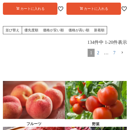
送の冷凍便と同梱可能＞ おおし
と同梱可能＞大嶌屋（おおしま
カートに入れる
カートに入れる
まや
や）
並び替え
優先度順
価格が安い順
価格が高い順
新着順
134
件中
1
-
20
件表示
1
2
…
7
フルーツ
野菜