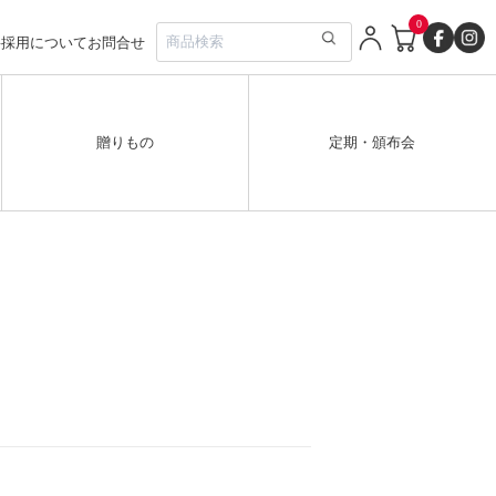
0
要
採用について
お問合せ
贈りもの
定期・頒布会