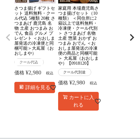
さつま揚げ ギフトセ
家庭用 本場鹿児島さ
ット 送料無料・クー
つま揚げセット（10
ル代込 5種類 20枚 さ
種類） ＜同住所に2
つまあげ 鹿児島 名
箱以上で送料無料・
物 土産 おつまみ お
冷凍便・クール代別
でん 食品 グルメ プ
＞ さつまあげ 名物
レゼント ＜おおしま
土産 惣菜 おかず お
屋発送の冷凍便と同
つまみ おでん ＜お
梱可能＞大嶌屋（お
おしま屋発送の冷凍
おしまや）
便の商品と同梱可能
＞ 大嶌屋（おおしま
クール代込
や）【0918120】
¥
2,980
価格
クール代別途
税込
¥
2,980
価格
税込
詳細を見る
カートに入
れる