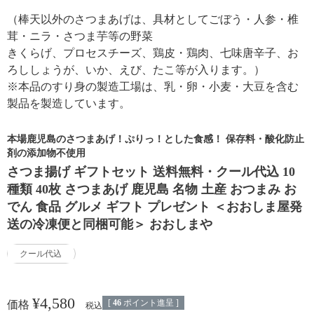
（棒天以外のさつまあげは、具材としてごぼう・人参・椎
茸・ニラ・さつま芋等の野菜
きくらげ、プロセスチーズ、鶏皮・鶏肉、七味唐辛子、お
ろししょうが、いか、えび、たこ等が入ります。）
※本品のすり身の製造工場は、乳・卵・小麦・大豆を含む
製品を製造しています。
本場鹿児島のさつまあげ！ぷりっ！とした食感！ 保存料・酸化防止
剤の添加物不使用
さつま揚げ ギフトセット 送料無料・クール代込 10
種類 40枚 さつまあげ 鹿児島 名物 土産 おつまみ お
でん 食品 グルメ ギフト プレゼント ＜おおしま屋発
送の冷凍便と同梱可能＞ おおしまや
クール代込
¥
4,580
[
46
ポイント進呈 ]
価格
税込