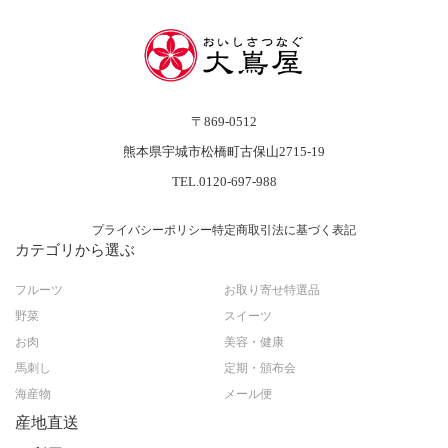
〒869-0512
熊本県宇城市松橋町古保山2715-19
TEL.0120-697-988
プライバシーポリシー
特定商取引法に基づく表記
カテゴリから選ぶ
フルーツ
お取り寄せ特選品
野菜
スイーツ
お肉
美容・健康
馬刺し
定期・頒布会
海産物
メール便
産地直送