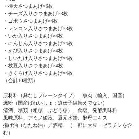
・棒天さつまあげ×6枚
・チーズ入りさつまあげ×3枚
・ゴボウさつまあげ×4枚
・レンコン入りさつまあげ×3枚
・いか入りさつまあげ×4枚
・にんじん入りさつまあげ×4枚
・えび入りさつまあげ×4枚
・しいたけ入りさつまあげ×4枚
・枝豆入りさつまあげ×4枚
・きくらげ入りさつまあげ×4枚
（合計10種類）
原材料（具なしプレーンタイプ）：魚肉（輸入、国産）
澱粉（国産ばれいしょ：遺伝子組換えでない）
清酒、糖類（粗糖、ぶどう糖）、食塩、発酵調味料
風味原料、アミノ酸液、還元水飴、酵母エキス
揚げ油（なたね油）／酒精、（一部に大豆・ゼラチンを含
む）