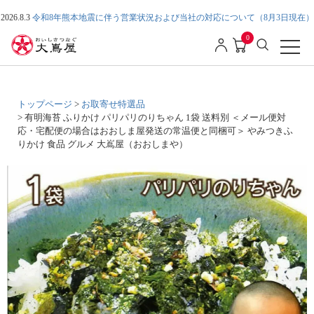
2026.8.3
令和8年熊本地震に伴う営業状況および当社の対応について（8月3日現在）
0
トップページ
お取寄せ特選品
有明海苔 ふりかけ パリパリのりちゃん 1袋 送料別 ＜メール便対
応・宅配便の場合はおおしま屋発送の常温便と同梱可＞ やみつきふ
りかけ 食品 グルメ 大嶌屋（おおしまや）