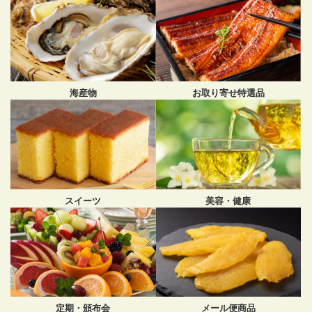
海産物
お取り寄せ特選品
スイーツ
美容・健康
メール便商品
定期・頒布会