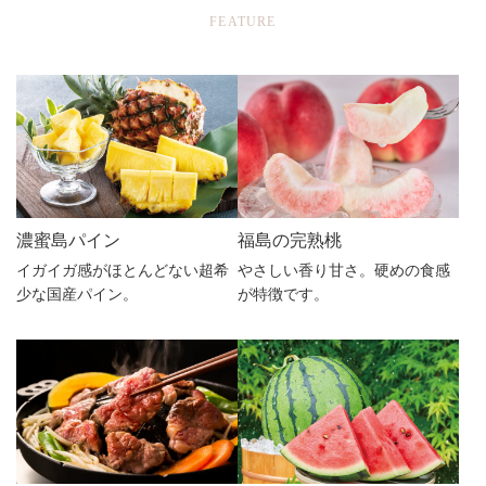
FEATURE
濃蜜島パイン
福島の完熟桃
イガイガ感がほとんどない超希
やさしい香り甘さ。硬めの食感
少な国産パイン。
が特徴です。