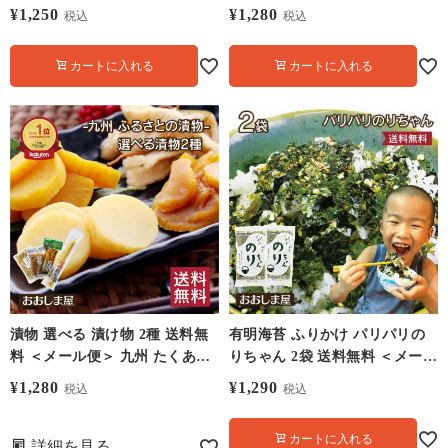
セット以上で送料無料＞ しめさ
国産 昆布 するめ 野菜 大嶌屋
¥
1,250
¥
1,280
税込
税込
ば シメサバ
（おおしまや）
カートに入れる
カートに入れる
漬物 選べる 漬け物 2種 送料無
有明海苔 ふりかけ パリパリの
料 ＜メール便＞ 九州 たくあん
りちゃん 2袋 送料無料 ＜メール
寒干し 割干し大根 昆布
便＞ やみつきふりかけ 食品 グ
¥
1,280
¥
1,290
税込
税込
ルメ 大嶌屋（おおしまや）
カートに入れる
詳細を見る