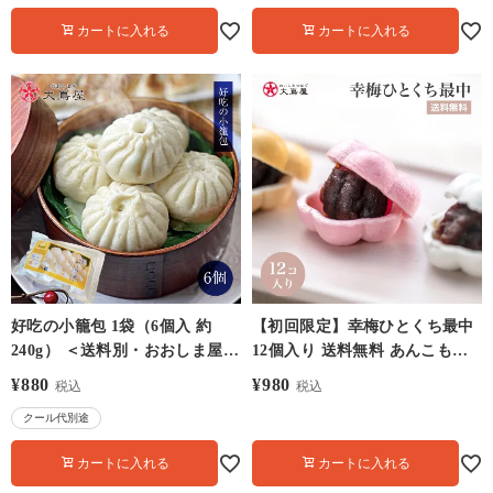
カートに入れる
カートに入れる
好吃の小籠包 1袋（6個入 約
【初回限定】幸梅ひとくち最中
240g） ＜送料別・おおしま屋発
12個入り 送料無料 あんこもな
送・冷凍便・クール代別＞ ハオ
か 和菓子 一口 メール便
¥
880
¥
980
税込
税込
ツのショウロンポウ
クール代別途
カートに入れる
カートに入れる