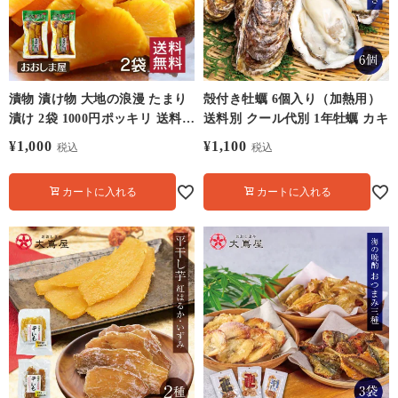
漬物 漬け物 大地の浪漫 たまり
殻付き牡蠣 6個入り（加熱用）
漬け 2袋 1000円ポッキリ 送料無
送料別 クール代別 1年牡蠣 カキ
料 ＜メール便＞ おつまみ 鹿児
¥
1,000
¥
1,100
税込
税込
島 大根 国産 野菜 特産 大嶌屋
（おおしまや）
カートに入れる
カートに入れる