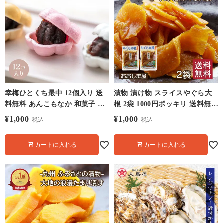
幸梅ひとくち最中 12個入り 送
漬物 漬け物 スライスやぐら大
料無料 あんこもなか 和菓子 一
根 2袋 1000円ポッキリ 送料無料
口 メール便【0800678】
＜メール便＞ 九州産 大根 野菜
¥
1,000
¥
1,000
税込
税込
特産 大根 大嶌屋（おおしま
や）
カートに入れる
カートに入れる