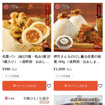
生姜パン（結び2個・包み3個 計
押方さんちのだし薫る生姜の佃
5個入り） ＜送料別・おおしま
煮 200g ＜送料別・おおしま屋
屋発送・冷凍便・クール代別＞
発送・冷凍便・クール代別＞ 熊
¥
980
¥
1,000
税込
税込
押方さんちのだし薫る生姜の佃
本県産 しょうが 東陽町 日高昆
クール代別途
クール代別途
煮使用 熊本県産しょうが 東洋
布
村 日高昆布
カートに入れる
カートに入れる