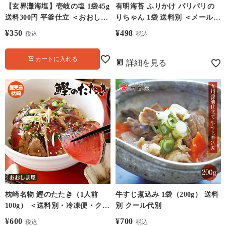
【玄界灘海塩】壱岐の塩 1袋45g
有明海苔 ふりかけ パリパリの
送料300円 平釜仕立 ＜おおしま
りちゃん 1袋 送料別 ＜メール便
屋発送の宅配便商品へ同梱可能
対応・宅配便の場合はおおしま
¥
350
¥
498
税込
税込
＞ メール便 ●
屋発送の常温便と同梱可＞ やみ
つきふりかけ 食品 グルメ 大嶌
カートに入れる
屋（おおしまや）
詳細を見る
枕崎名物 鰹のたたき（1人前
牛すじ煮込み 1袋（200g） 送料
100g） ＜送料別・冷凍便・クー
別 クール代別
ル代別＞ 炭火 鹿児島 瞬間冷凍
¥
600
¥
700
税込
税込