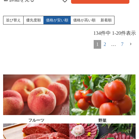
並び替え
優先度順
価格が安い順
価格が高い順
新着順
134
件中
1
-
20
件表示
1
2
…
7
フルーツ
野菜