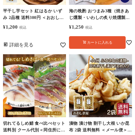
平干し芋セット 紅はるか いず
海の晩酌 おつまみ3種（焼きあ
み 2品種 送料300円 ＜おおしま
じ燻製・いわしの炙り焼燻製・
屋発送の宅配便商品へ同梱可能
かわはぎ磯焼） 送料別 ＜おお
¥
1,200
¥
1,250
税込
税込
＞ 天日干し 干しイモ メール便
しま屋発送の宅配便商品へ同梱
可能＞ メール便
カートに入れる
詳細を見る
切れてるしめ鯖 食べ比べセット
漬物 漬け物 割干し大根 いか昆
送料別 クール代別＜同住所に3
布 2袋 送料無料 ＜メール便＞