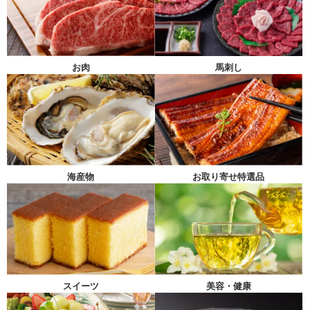
馬刺し
お肉
海産物
お取り寄せ特選品
スイーツ
美容・健康