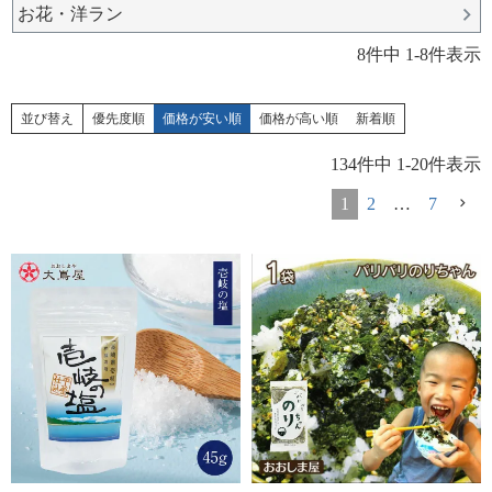
お花・洋ラン
8
件中
1
-
8
件表示
並び替え
優先度順
価格が安い順
価格が高い順
新着順
134
件中
1
-
20
件表示
1
2
…
7