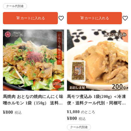
B-1 カツオ かつお 炙り 刺身 お
クール代別途
おしまや
カートに入れる
カートに入れる
馬焼肉 おとなの焼肉にんにく味
馬モツ煮込み 1袋(200g) ＜冷凍
噌ホルモン 1袋（150g） 送料別
便・送料クール代別・同梱可能
クール代別 馬肉
＞ 馬肉 おつまみ 大嶌屋（おお
¥
800
¥
1,080
のところ
税込
しまや）
¥
800
税込
クール代別途