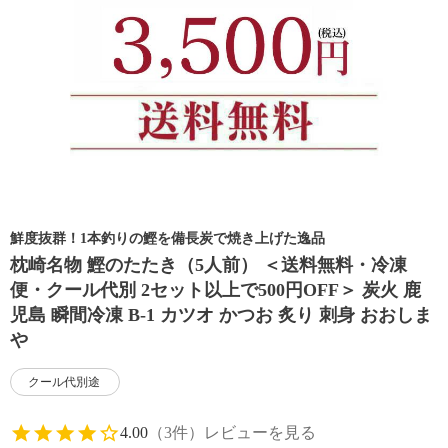
鮮度抜群！1本釣りの鰹を備長炭で焼き上げた逸品
枕崎名物 鰹のたたき（5人前） ＜送料無料・冷凍
便・クール代別 2セット以上で500円OFF＞ 炭火 鹿
児島 瞬間冷凍 B-1 カツオ かつお 炙り 刺身 おおしま
や
クール代別途
4.00
（3件）
レビューを見る