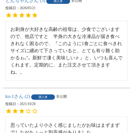
とんちゃん
3
非公開
購入者
投稿日
2026/05/21
お刺身が大好きな高齢の祖母は、少食でございます
ので、他店ですと　半身の大きな冷凍品が届き食べ
きれなく困るので、『このように1食ごとに食べきれ
サイズに纏めて下さっていると、とても有り難く助
かるゎ꜆꜄꜆  新鮮で凄く美味しい♬』と、いつも喜んで
くれます。定期的に、また注文させて頂きます
ね。。
ko-1
2
非公開
購入者
投稿日
2021/10/20
思っていたより小さく感じましたがお味はまずまず
でしたがちょっと割高感がありました