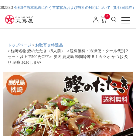
2026.8.3
令和8年熊本地震に伴う営業状況および当社の対応について（8月3日現在）
0
トップページ
お取寄せ特選品
枕崎名物 鰹のたたき（5人前） ＜送料無料・冷凍便・クール代別 2
セット以上で500円OFF＞ 炭火 鹿児島 瞬間冷凍 B-1 カツオ かつお 炙
り 刺身 おおしまや