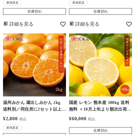
産地直送
産地直送
場合はご注文後送料を追加いた
します）
在庫切れ
在庫切れ
詳細を見る
詳細を見る
温州みかん 蔵出しみかん 2kg
国産 レモン 熊本産 100kg 送料
送料別／同住所に2セット以上
無料 ＜10月上旬より順次出荷＞
で送料無料 ＜1月上旬から順次
ユーレカ れもん ノーワックス
¥
2,800
¥
60,000
税込
税込
お届け＞ 和歌山産 国産 ミカン
防カビ剤不使用 産地直送 大嶌
産地直送
柑橘 フルーツ 果物 大嶌屋（お
屋（おおしまや）
在庫切れ