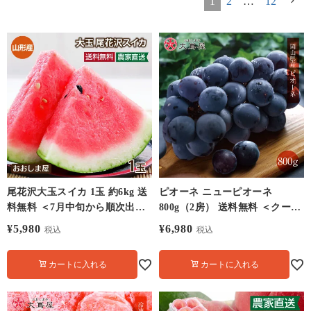
1
2
…
12
尾花沢大玉スイカ 1玉 約6kg 送
ピオーネ ニューピオーネ
料無料 ＜7月中旬から順次出荷
800g（2房） 送料無料 ＜クール
＞ 山形県産 産地直送 フルーツ
代別＞ 7月上旬より順次出荷 ぶ
¥
5,980
¥
6,980
税込
税込
果物 大嶌屋（おおしまや）
どう 岡山県産 太田市場直送 プ
【0452556】
レゼント 果物フルーツの大嶌屋
カートに入れる
カートに入れる
（おおしまや）