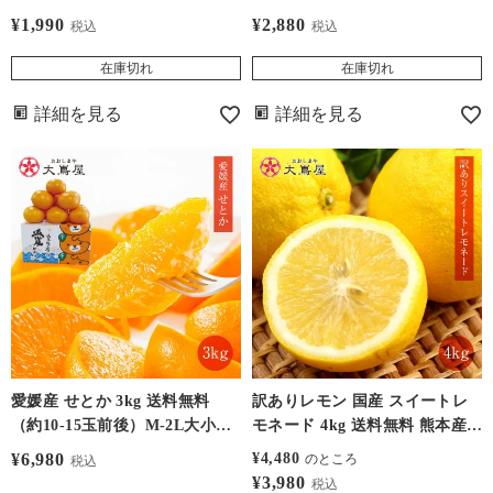
上で送料無料（ご自宅用 ご家庭
に順次出荷＞ みかん デコポン
¥
1,990
¥
2,880
税込
税込
用 大小サイズ混合 小傷あり デ
と同品種 ミカン 不知火 家庭用
コが出てない物もあります）＜
大田市場より直送 食品 グルメ
在庫切れ
在庫切れ
3月中旬よりご注文順に順次出
果物 フルーツ 大嶌屋（おおし
荷＞ ※2箱で送料無料です。1配
まや）
詳細を見る
詳細を見る
送先の数量が1箱の場合はご注
文後、送料1,100円（沖縄および
離島は2,000円）を追加いたしま
す。
愛媛産 せとか 3kg 送料無料
訳ありレモン 国産 スイートレ
（約10-15玉前後）M-2L大小サ
モネード 4kg 送料無料 熊本産
イズ混合 ＜2月下旬より出荷予
＜1月上旬より順次出荷＞ ※
¥
6,980
¥
4,480
のところ
税込
定＞ 農家直送 産地直送 甘い み
傷、ヤケなど有りの訳あり品で
¥
3,980
税込