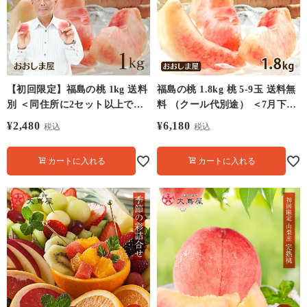
【初回限定】福島の桃 1kg 送料
福島の桃 1.8kg 桃 5-9玉 送料無
別 ＜同住所に2セット以上で送
料 （クール代別途） ＜7月下旬
料無料＞ 8月中旬よりご注文順
より順次出荷＞ もも 菱沼農園
¥
2,480
¥
6,180
税込
税込
に順次出荷 クール代別途
満天 青空 レストラン で紹介 満
点 ギフト プレゼント フルーツ
カートに入れる
カートに入れる
果物 大嶌屋（おおしまや）