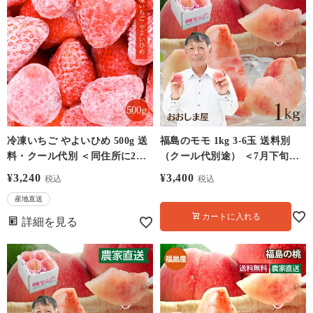
冷凍いちご やよいひめ 500g 送
福島のモモ 1kg 3-6玉 送料別
料・クール代別 ＜同住所に2セ
（クール代別途） ＜7月下旬よ
ット以上で送料無料＞ ※直送の
り順次出荷＞
¥
3,240
¥
3,400
税込
税込
ため同梱不可 苺 イチゴ いちご
産地直送
国産 宮崎産 冷凍フルーツ スイ
カートに入れる
ーツ お菓子作りに 果物 フルー
詳細を見る
ツ 農家直送 産地直送 おおしま
や