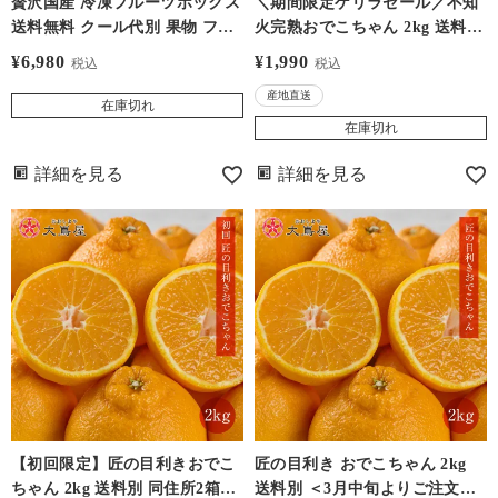
贅沢国産 冷凍フルーツボックス
＼期間限定ゲリラセール／不知
送料無料 クール代別 果物 フル
火完熟おでこちゃん 2kg 送料別
ーツ 農家直送 産地直送 おおし
同住所2箱以上で送料無料（ご
¥
6,980
¥
1,990
税込
税込
まや
自宅用 ご家庭用 大小サイズ混
産地直送
合 小傷あり デコが出てない物
在庫切れ
もあります）＜1週間-10日でお
在庫切れ
届け＞ ※2箱で送料無料です。1
詳細を見る
詳細を見る
配送先の数量が1箱の場合はご
注文後、送料1,100円（沖縄およ
び離島は2,000円）を追加いたし
ます。
【初回限定】匠の目利きおでこ
匠の目利き おでこちゃん 2kg
ちゃん 2kg 送料別 同住所2箱以
送料別 ＜3月中旬よりご注文順