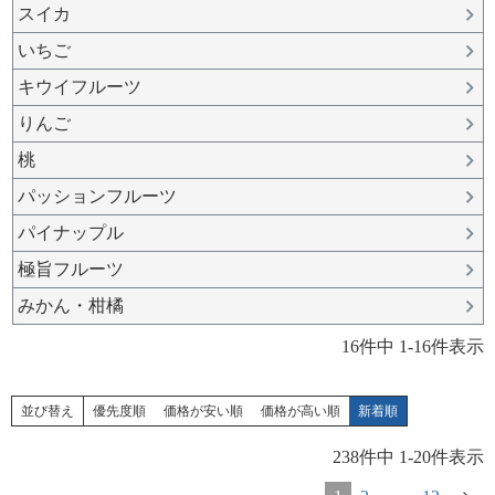
スイカ
いちご
キウイフルーツ
りんご
桃
パッションフルーツ
パイナップル
極旨フルーツ
みかん・柑橘
16
件中
1
-
16
件表示
並び替え
優先度順
価格が安い順
価格が高い順
新着順
238
件中
1
-
20
件表示