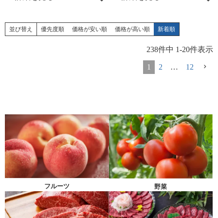
並び替え
優先度順
価格が安い順
価格が高い順
新着順
238
件中
1
-
20
件表示
1
2
…
12
フルーツ
野菜