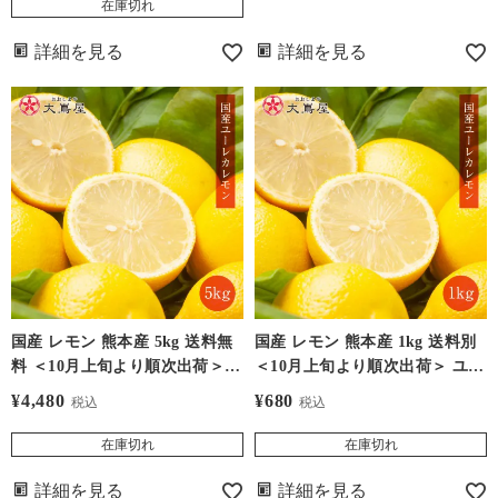
おしまや）
在庫切れ
詳細を見る
詳細を見る
国産 レモン 熊本産 5kg 送料無
国産 レモン 熊本産 1kg 送料別
料 ＜10月上旬より順次出荷＞
＜10月上旬より順次出荷＞ ユー
ユーレカ れもん ノーワックス
レカ れもん ノーワックス 防カ
¥
4,480
¥
680
税込
税込
防カビ剤不使用 産地直送 大嶌
ビ剤不使用 産地直送 大嶌屋
屋（おおしまや）
（おおしまや）
在庫切れ
在庫切れ
詳細を見る
詳細を見る