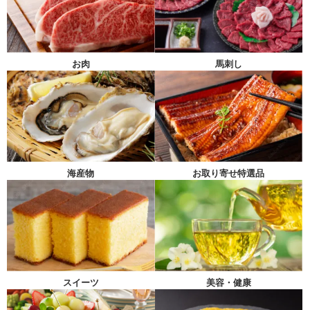
馬刺し
お肉
海産物
お取り寄せ特選品
スイーツ
美容・健康