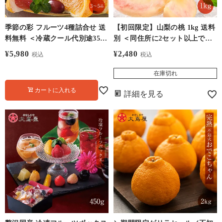
季節の彩 フルーツ4種詰合せ 送
【初回限定】山梨の桃 1kg 送料
料無料 ＜冷蔵クール代別途350
別 ＜同住所に2セット以上で送
円＞ 果物詰め合わせ 大嶌屋
料無料＞ 7月中旬よりご注文順
¥
5,980
¥
2,480
税込
税込
に順次出荷 クール代別途
在庫切れ
カートに入れる
詳細を見る