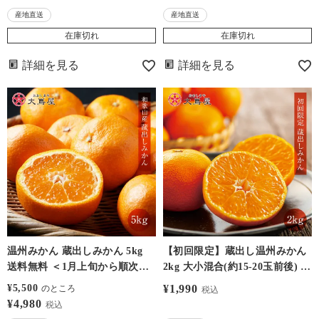
かん 柑橘 大嶌屋（おおしま
す レモネードレモン スイート
産地直送
産地直送
や）
レモン みかん 果物 柑橘 フルー
ツ 農家直送 産地直送 大嶌屋(お
在庫切れ
在庫切れ
おしまや)
詳細を見る
詳細を見る
温州みかん 蔵出しみかん 5kg
【初回限定】蔵出し温州みかん
送料無料 ＜1月上旬から順次お
2kg 大小混合(約15-20玉前後) 同
届け＞ 和歌山産 国産 ミカン 柑
一住所に2箱以上で送料無料 ＜1
¥
5,500
¥
1,990
のところ
税込
橘 フルーツ 果物 大嶌屋（おお
月上旬より順次出荷＞ 家庭用
¥
4,980
税込
しまや）
ミカン （1配送先の数量が1箱の