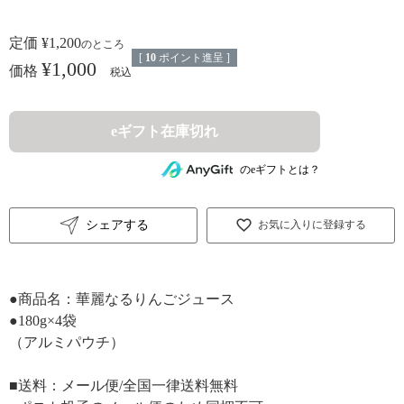
定価
¥
1,200
のところ
[
10
ポイント進呈 ]
¥
1,000
価格
税込
eギフト在庫切れ
のeギフトとは？
シェアする
お気に入りに登録する
●商品名：華麗なるりんごジュース
●180g×4袋
（アルミパウチ）
■送料：メール便/全国一律送料無料