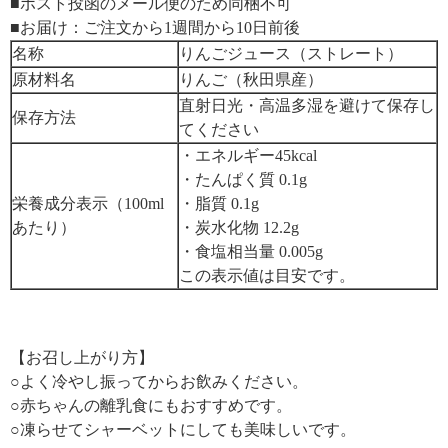
■ポスト投函のメール便のため同梱不可
■お届け：ご注文から1週間から10日前後
名称
りんごジュース（ストレート）
原材料名
りんご（秋田県産）
直射日光・高温多湿を避けて保存し
保存方法
てください
・エネルギー45kcal
・たんぱく質 0.1g
栄養成分表示（100ml
・脂質 0.1g
あたり）
・炭水化物 12.2g
・食塩相当量 0.005g
この表示値は目安です。
【お召し上がり方】
○よく冷やし振ってからお飲みください。
○赤ちゃんの離乳食にもおすすめです。
○凍らせてシャーベットにしても美味しいです。