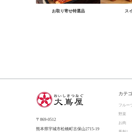
お取り寄せ特選品
ス
カテ
フルー
野菜
〒869-0512
お肉
熊本県宇城市松橋町古保山2715-19
馬刺し