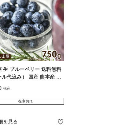
 生 ブルーベリー 送料無料
ル代込み） 国産 熊本産 農
 産地直送 750g（125gパッ
0
税込
6パック） ８月中旬より順次
定 生食 フルーツ 果物 大嶌
在庫切れ
おおしまや）
細を見る