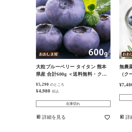
大粒ブルーベリー タイタン 熊本
無農薬
県産 合計600g ＜送料無料・クー
（クー
ル代込＞ 無農薬 有機栽培 6月中
家直送
¥
5,290
¥
7,48
のところ
旬より順次出荷 国産 冷蔵便 フル
ク×
¥
4,980
税込
ーツ 果物 農家直送 大嶌屋(おおし
出荷予
まや)
屋（
在庫切れ
詳細を見る
詳