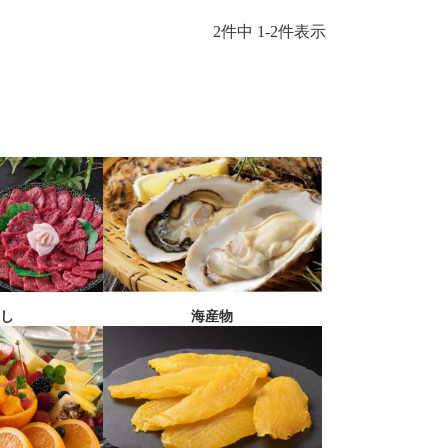
2
件中
1
-
2
件表示
刺し
海産物