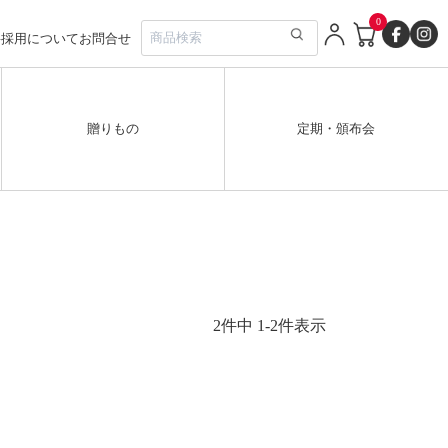
0
要
採用について
お問合せ
贈りもの
定期・頒布会
2
件中
1
-
2
件表示