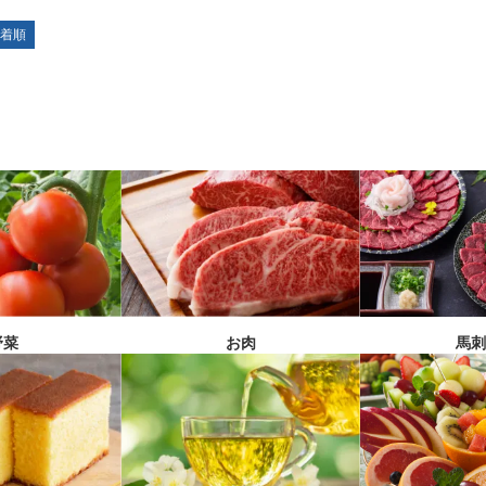
着順
馬
野菜
お肉