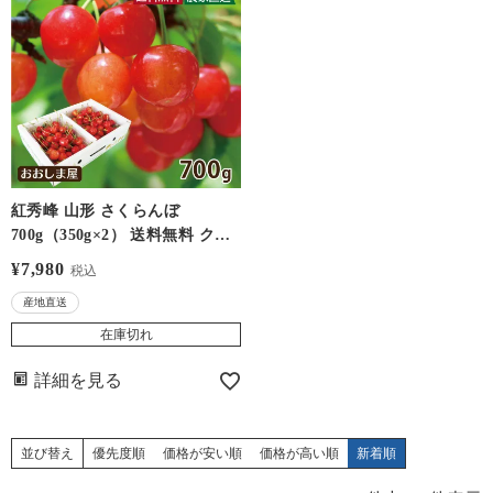
紅秀峰 山形 さくらんぼ
700g（350g×2） 送料無料 クー
ル代別 ＜6月中旬より出荷予定
¥
7,980
税込
＞ 農家直送 産地直送 果物 フル
産地直送
ーツ 冷蔵便 おおしまや
在庫切れ
詳細を見る
並び替え
優先度順
価格が安い順
価格が高い順
新着順