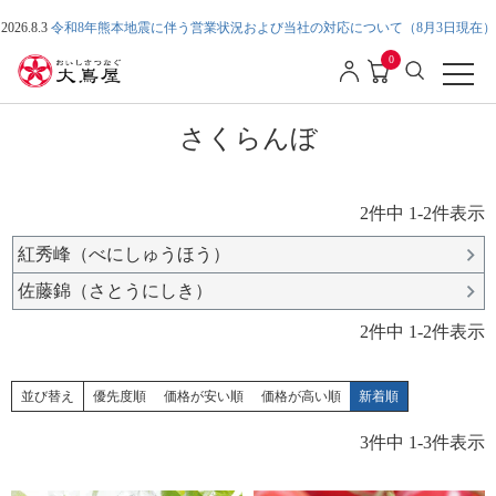
2026.8.3
令和8年熊本地震に伴う営業状況および当社の対応について（8月3日現在）
0
さくらんぼ
2
件中
1
-
2
件表示
紅秀峰（べにしゅうほう）
佐藤錦（さとうにしき）
2
件中
1
-
2
件表示
並び替え
優先度順
価格が安い順
価格が高い順
新着順
3
件中
1
-
3
件表示