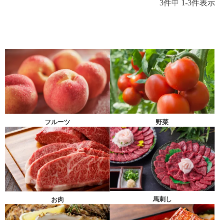
3
件中
1
-
3
件表示
フルーツ
野菜
馬刺し
お肉