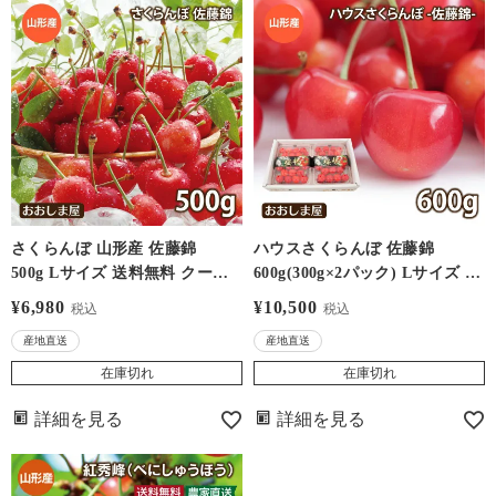
さくらんぼ 山形産 佐藤錦
ハウスさくらんぼ 佐藤錦
500g Lサイズ 送料無料 クール
600g(300g×2パック) Lサイズ 山
代別 バラ詰め 家庭用 露地栽培
形産 ＜5月中旬より順次出荷＞
¥
6,980
¥
10,500
税込
税込
サクランボ ＜6月中旬出荷＞ 果
送料無料 クール代別 果物 フル
産地直送
産地直送
物 フルーツ 大嶌屋（おおしま
ーツ 冷蔵便 大嶌屋(おおしまや)
や）
在庫切れ
在庫切れ
詳細を見る
詳細を見る