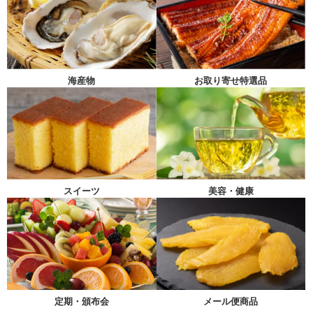
海産物
お取り寄せ特選品
スイーツ
美容・健康
メール便商品
定期・頒布会