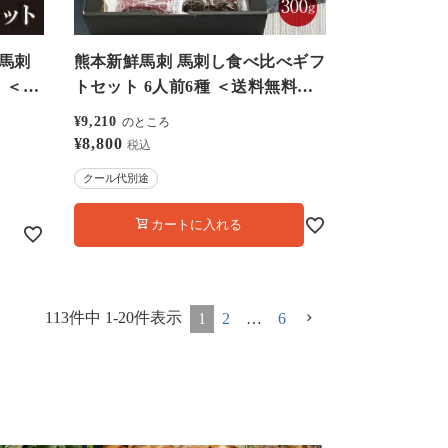
上馬刺
熊本新鮮馬刺 馬刺し食べ比べギフ
同
トセット 6人前6種 ＜送料無料・
料無
冷凍便・クール代別途＞ 馬刺し
¥
9,210
のところ
セット
大嶌屋（おおしまや）
¥
8,800
税込
醤油
【0308426】
クール代別途
上で専
ン
カートに入れる
＞
113
件中
1
-
20
件表示
1
2
…
6