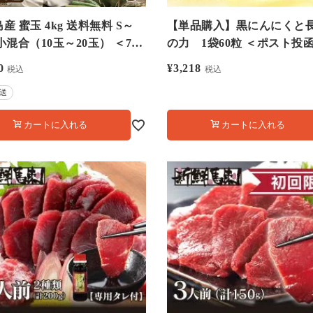
産 蜜玉 4kg 送料無料 S～
【単品購入】黒にんにくと
小混合（10玉～20玉） ＜7月
の力 1袋60粒 ＜ポスト投函
より順次出荷＞ 玉ねぎ たま
別＞ 健康 食品 大嶌屋（お
0
¥
3,218
税込
税込
野菜
や）
送
カートに入れる
カートに入れる