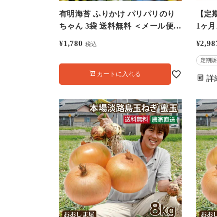
有明海苔 ふりかけ パリパリのり
【定
ちゃん 3袋 送料無料 ＜メール便
1ヶ月
＞ やみつきふりかけ 食品 グルメ
ト投函】 健康 食品
¥
1,780
¥
2,98
税込
大嶌屋（おおしまや）
改善
定期販
や）
カートに入れる
詳