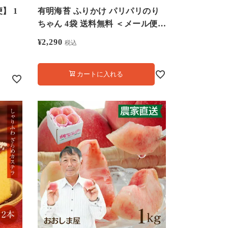
】 1
有明海苔 ふりかけ パリパリのり
ちゃん 4袋 送料無料 ＜メール便
＞ やみつきふりかけ 食品 グルメ
¥
2,290
税込
大嶌屋（おおしまや）
カートに入れる