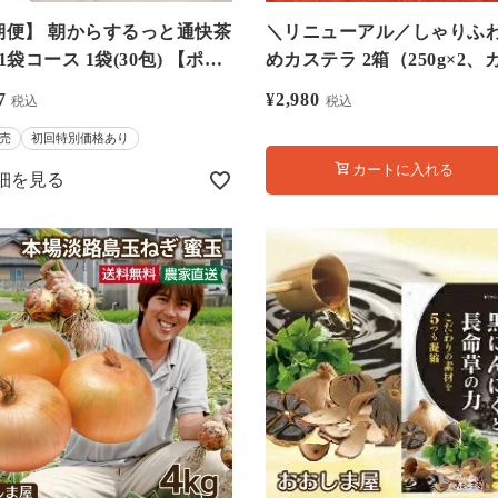
期便】 朝からするっと通快茶
＼リニューアル／しゃりふ
1袋コース 1袋(30包) 【ポス
めカステラ 2箱（250g×2、
 お通じ 便秘
済） 送料無料 長崎 かすて
7
¥
2,980
税込
税込
 サプリ 大嶌屋（おおしま
売
初回特別価格あり
カートに入れる
細を見る