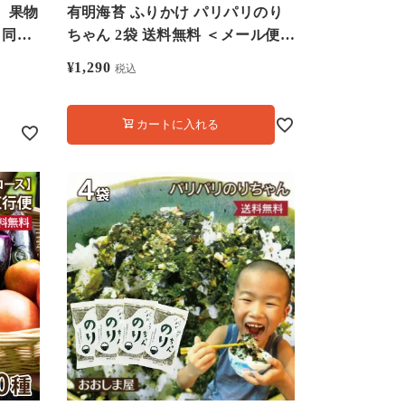
 果物
有明海苔 ふりかけ パリパリのり
 同梱
ちゃん 2袋 送料無料 ＜メール便
ま
＞ やみつきふりかけ 食品 グルメ
¥
1,290
税込
大嶌屋（おおしまや）
カートに入れる