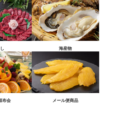
刺し
海産物
メール便商品
頒布会