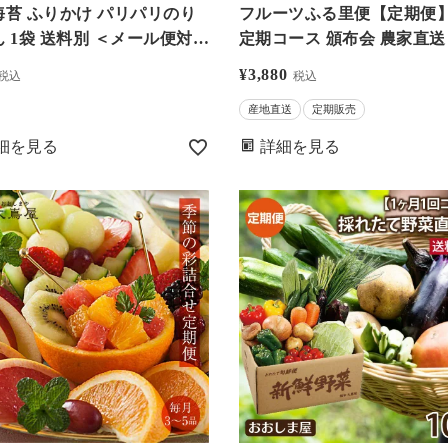
海苔 ふりかけ パリパリのり
フルーツふる里便【定期便】
料別 ＜メール便対
定期コース 頒布会 農家直送
宅配便の場合はおおしま屋発
不可 送料別 大嶌屋（おおし
¥
3,880
税込
税込
便と同梱可＞ やみつきふ
や）
産地直送
定期販売
 食品 グルメ 大嶌屋（おお
や）
細を見る
詳細を見る