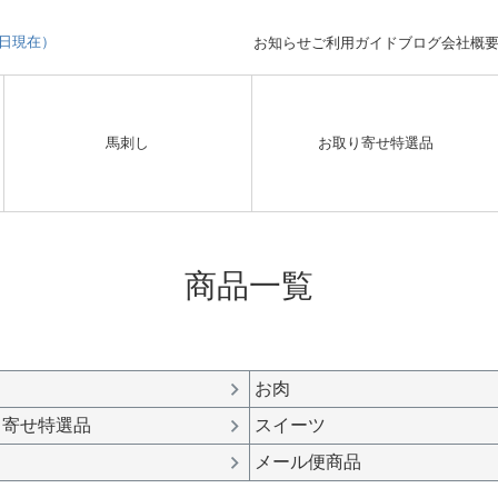
3日現在）
お知らせ
ご利用ガイド
ブログ
会社概
馬刺し
お取り寄せ特選品
商品一覧
在庫なし商品
在庫なし商品を表示しな
並び順
新着順
登録順
価格が
お肉
レビュー順
キーワード
り寄せ特選品
スイーツ
メール便商品
検索