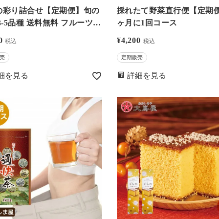
の彩り詰合せ【定期便】旬の
採れたて野菜直行便【定期便
3-5品種 送料無料 フルーツ
ヶ月に1回コース
屋（おおしまや）
0
¥
4,200
税込
税込
売
定期販売
細を見る
詳細を見る