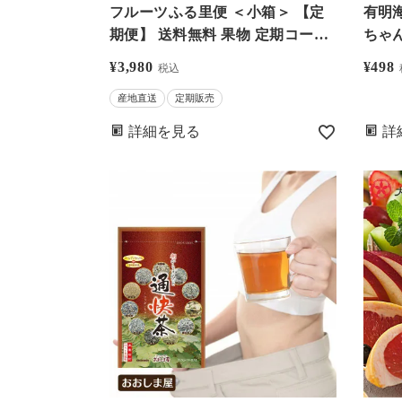
フルーツふる里便 ＜小箱＞ 【定
有明
期便】 送料無料 果物 定期コース
ちゃん 1袋 送
頒布会 農家直送 同梱不可 大嶌屋
応・
¥
3,980
¥
498
税込
（おおしまや）
送の常温
産地直送
定期販売
りかけ
しま
詳細を見る
詳