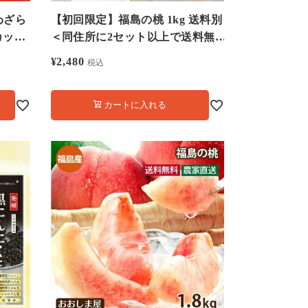
わざら
【初回限定】福島の桃 1kg 送料別
カット
＜同住所に2セット以上で送料無
ら
料＞ 8月中旬よりご注文順に順次
¥
2,480
税込
出荷 クール代別途
カートに入れる