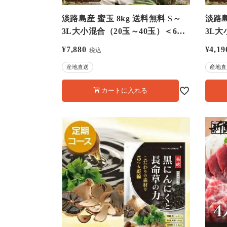
淡路島産 蜜玉 8kg 送料無料 S～
淡路島
3L大小混合（20玉～40玉）＜6月
3L大
下旬より順次出荷＞ 玉ねぎ たま
上旬
¥
7,880
¥
4,19
税込
ねぎ 野菜
ねぎ 
産地直送
産地直
カートに入れる