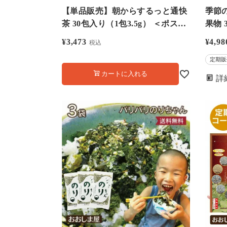
【単品販売】朝からするっと通快
季節
茶 30包入り（1包3.5g） ＜ポスト
果物 
投函 送料別＞ お通じ 便秘 改善
大嶌
¥
3,473
¥
4,98
税込
サプリ 健康 食品 大嶌屋（おおし
定期販
まや）
カートに入れる
詳