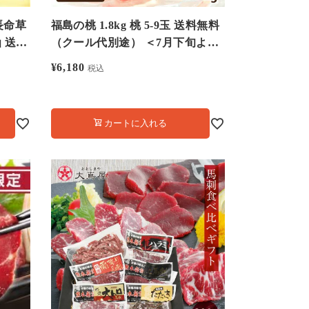
長命草
福島の桃 1.8kg 桃 5-9玉 送料無料
 送料
（クール代別途） ＜7月下旬より
おしま
順次出荷＞ もも 菱沼農園 満天 青
¥
6,180
税込
空 レストラン で紹介 満点 ギフト
プレゼント フルーツ 果物 大嶌屋
（おおしまや）
カートに入れる