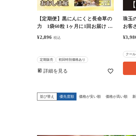
【定期便】黒にんにくと長命草の
珠玉
力 1袋60粒 1ヶ月に1回お届け ＜
お客
ポスト投函 送料別＞ 健康 食品 大
ール
¥
2,896
¥
3,98
税込
嶌屋（おおしまや）
（おお
クール
定期販売
初回特別価格あり
詳細を見る
並び替え
優先度順
価格が安い順
価格が高い順
新