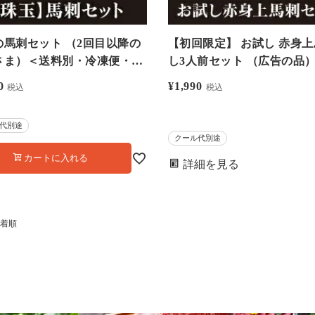
の馬刺セット （2回目以降の
【初回限定】 お試し 赤身
さま）＜送料別・冷凍便・ク
し3人前セット （広告の品） ＜
代別＞ 熊本新鮮馬刺 大嶌屋
住所に赤身2セット以上で送
0
¥
1,990
税込
税込
しまや）【0308311】
料、クール代350円、赤身3
で専用醤油、4セットで専用
代別途
＋ユッケ1人前、5セット以
クール代別途
用醤油＋上馬刺1人前プレゼ
カートに入れる
詳細を見る
ト・クール代別・冷凍便
【0308299】
着順