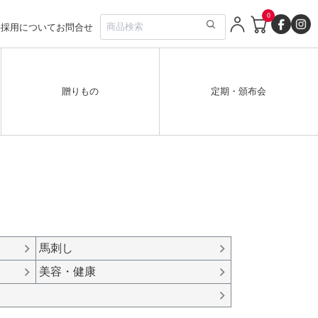
0
要
採用について
お問合せ
贈りもの
定期・頒布会
い
安い順
価格が高い順
優先度順
馬刺し
ヒット順
美容・健康