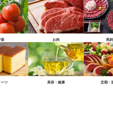
馬
野菜
お肉
イーツ
美容・健康
定期・