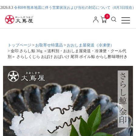
2026.8.3
令和8年熊本地震に伴う営業状況および当社の対応について（8月3日現在）
0
トップページ
お取寄せ特選品
おおしま屋発送（冷凍便）
金印 さらし鯨 30g ＜送料別・おおしま屋発送・冷凍便・クール代
別＞ さらしくじら おばけ おばいけ 尾羽 ボイル鯨 からし酢味噌付き