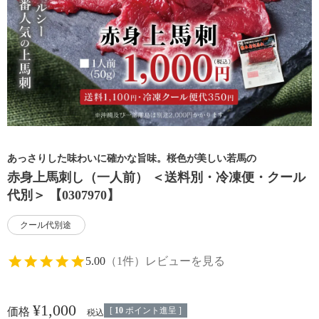
あっさりした味わいに確かな旨味。桜色が美しい若馬の
赤身上馬刺し（一人前） ＜送料別・冷凍便・クール
代別＞ 【0307970】
クール代別途
5.00
（1件）
レビューを見る
¥
1,000
[
10
ポイント進呈 ]
価格
税込