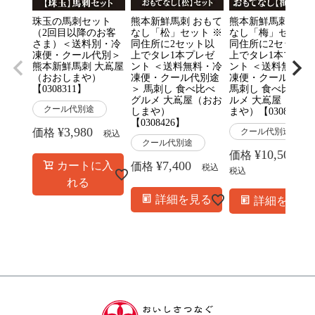
珠玉の馬刺セット
熊本新鮮馬刺 おもて
熊本新鮮馬刺 おも
（2回目以降のお客
なし「松」セット ※
なし「梅」セット 
さま）＜送料別・冷
同住所に2セット以
同住所に2セット以
凍便・クール代別＞
上でタレ1本プレゼ
上でタレ1本プレゼ
熊本新鮮馬刺 大嶌屋
ント ＜送料無料・冷
ント ＜送料無料・
（おおしまや）
凍便・クール代別途
凍便・クール代別
【0308311】
＞ 馬刺し 食べ比べ
馬刺し 食べ比べ グ
グルメ 大嶌屋（おお
ルメ 大嶌屋（おお
クール代別途
しまや）
まや）【0308427】
【0308426】
¥
3,980
価格
クール代別途
税込
クール代別途
¥
10,500
価格
¥
7,400
カートに入
価格
税込
税込
れる
詳細を見る
詳細を見る