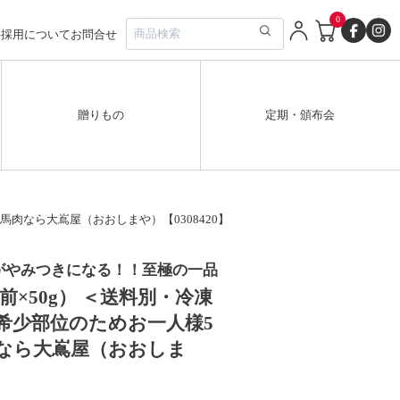
0
要
採用について
お問合せ
贈りもの
定期・頒布会
肉なら大嶌屋（おおしまや）【0308420】
がやみつきになる！！至極の一品
前×50g） ＜送料別・冷凍
希少部位のためお一人様5
なら大嶌屋（おおしま