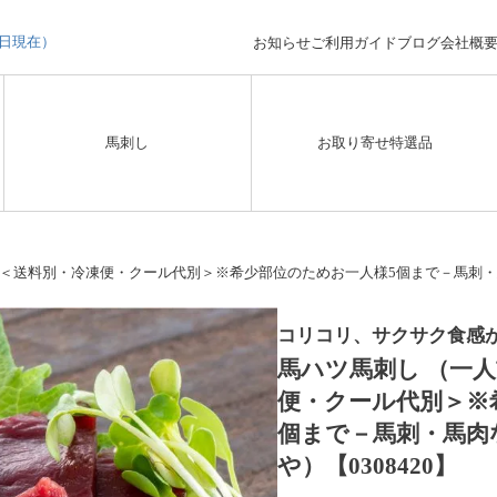
3日現在）
お知らせ
ご利用ガイド
ブログ
会社概
馬刺し
お取り寄せ特選品
） ＜送料別・冷凍便・クール代別＞※希少部位のためお一人様5個まで－馬刺・馬
コリコリ、サクサク食感
馬ハツ馬刺し （一人
便・クール代別＞※
個まで－馬刺・馬肉
や）【0308420】