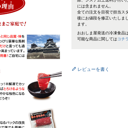
際、システム上送料が付い
には含まれません。
全ての注文を目視で担当ス
後にお値段を修正いたしま
ます。
おおしま屋発送の冷凍食品は1
可能な商品に関しては
コチ
レビューを書く