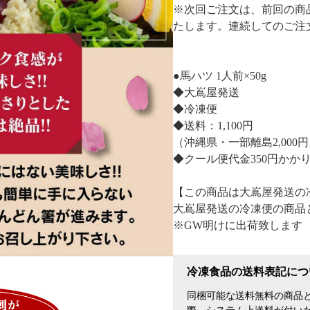
※次回ご注文は、前回の商
たします。連続してのご注
●馬ハツ 1人前×50g
◆大嶌屋発送
◆冷凍便
◆送料：1,100円
（沖縄県・一部離島2,000
◆クール便代金350円かか
【この商品は大嶌屋発送の
大嶌屋発送の冷凍便の商品
※GW明けに出荷致します
冷凍食品の送料表記につ
同梱可能な送料無料の商品