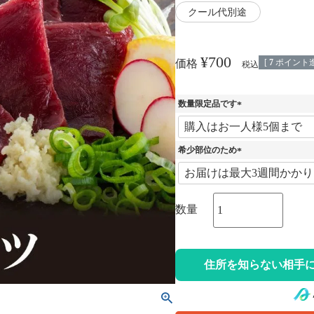
クール代別途
¥
700
[
7
ポイント進
価格
税込
数量限定品です
(
必
須
希少部位のため
)
(
必
須
)
住所を知らない相手に