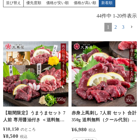
並び替え
優先度順
価格が安い順
価格が高い順
新着順
44
件中
1
-
20
件表示
1
2
3
【期間限定】うまうまセット 7
赤身上馬刺し 7人前 セット 合計
人前 専用醤油付き ＜送料無
350g 送料無料（クール代別）
料・冷凍便・クール代別＞ 馬刺
熊本名物 新鮮馬刺 赤身 刺身 生
¥
10,150
¥
6,980
のところ
税込
し 食べ比べ グルメ 大嶌屋（お
食 大嶌屋（おおしまや）
¥
8,500
税込