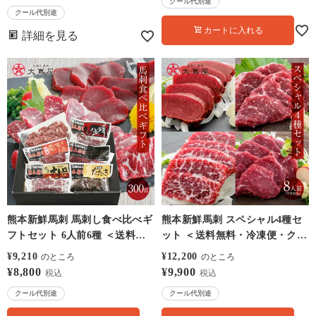
おしまや）
【0308538】
クール代別途
クール代別途
カートに入れる
詳細を見る
熊本新鮮馬刺 馬刺し食べ比べギ
熊本新鮮馬刺 スペシャル4種セ
フトセット 6人前6種 ＜送料無
ット ＜送料無料・冷凍便・クー
料・冷凍便・クール代別途＞ 馬
ル代別途＞ 馬刺し 大嶌屋（お
¥
9,210
¥
12,200
のところ
のところ
刺し 大嶌屋（おおしまや）
おしまや）
¥
8,800
¥
9,900
税込
税込
【0308426】
クール代別途
クール代別途