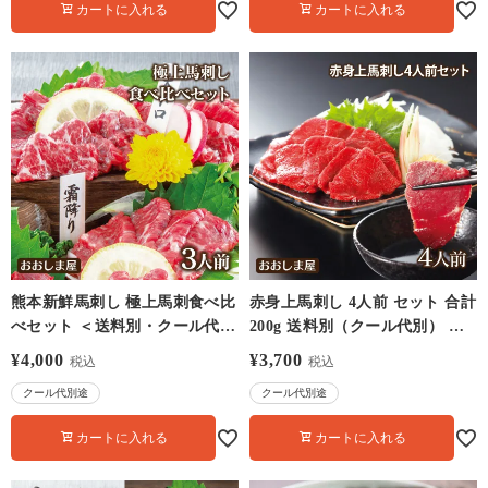
カートに入れる
カートに入れる
熊本新鮮馬刺し 極上馬刺食べ比
赤身上馬刺し 4人前 セット 合計
べセット ＜送料別・クール代別
200g 送料別（クール代別） 熊
＞ 食べ比べ 馬刺し 冷凍便 大嶌
本名物 新鮮馬刺 赤身 刺身 生食
¥
4,000
¥
3,700
税込
税込
屋(おおしまや)【0308537】
大嶌屋（おおしまや）
クール代別途
クール代別途
【0308538】
カートに入れる
カートに入れる