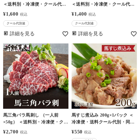
＜送料別・冷凍便・クール代別
＜送料別・冷凍便・クール代別
＞※希少部位のためお一人様5
＞※希少部位のためお一人様5
¥
1,600
¥
1,400
税込
税込
個まで－馬刺・馬肉なら大嶌屋
個まで－馬刺・馬肉なら大嶌屋
クール代別途
クール代別途
（おおしまや）【0308438】
（おおしまや）【0308435】
詳細を見る
詳細を見る
馬三角バラ馬刺し （一人前
馬すじ煮込み 200g×1パック ＜
×50g） ＜送料別・冷凍便・クー
冷凍便・送料クール代別・同梱
ル代別＞※希少部位のためお一
可能＞ 馬肉 おつまみ おかず 肴
¥
2,700
¥
550
税込
税込
人様5個まで－馬刺・馬肉なら
に 大嶌屋（おおしまや）