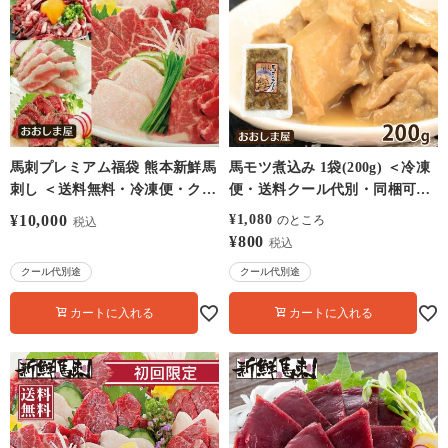
馬刺プレミアム福袋 熊本新鮮馬
馬モツ煮込み 1袋(200g) ＜冷凍
刺し ＜送料無料・冷凍便・クー
便・送料クール代別・同梱可能
ル代別＞ 6種9人前 馬刺し 食べ
＞ 馬肉 おつまみ 大嶌屋（おお
¥
10,000
¥
1,080
のところ
税込
比べ グルメ おおしまや
しまや）
¥
800
税込
クール代別途
クール代別途
カートに入れる
カートに入れる