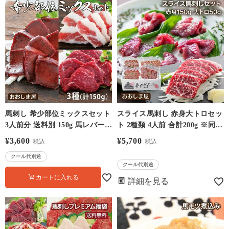
馬刺し 希少部位ミックスセット
スライス馬刺し 赤身大トロセッ
3人前分 送料別 150g 馬レバー刺
ト 2種類 4人前 合計200g ※同住
し 馬ヒレ刺し ふたえご馬刺し
所に2セット以上でタレプレゼ
¥
3,600
¥
5,700
税込
税込
フタエゴ 熊本 名物 刺身 馬刺
ント ＜送料無料・クール代別・
クール代別途
馬肉 おつまみ 馬刺しセット グ
冷凍便・同梱可能＞ カット済み
クール代別途
ルメ 食品 ＜おおしま屋発送の
刺身 贈り物やギフトに 赤身上
カートに入れる
詳細を見る
冷凍便と同梱可能・送料別・ク
馬刺し 極選大トロ馬刺し 馬刺
ール代別＞ 大嶌屋（おおしま
馬肉 大嶌屋（おおしまや）
や） 【0308524】
【0308523】