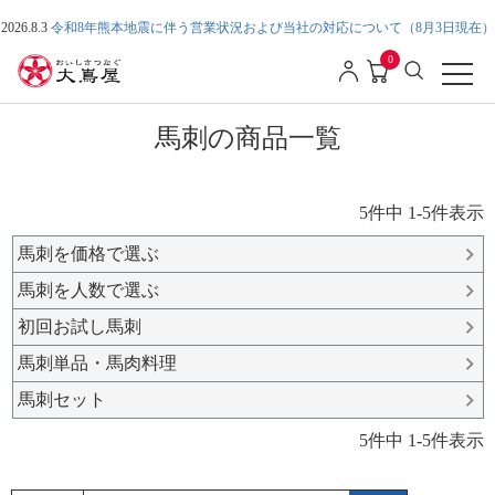
2026.8.3
令和8年熊本地震に伴う営業状況および当社の対応について（8月3日現在）
0
馬刺の商品一覧
5
件中
1
-
5
件表示
馬刺を価格で選ぶ
馬刺を人数で選ぶ
初回お試し馬刺
馬刺単品・馬肉料理
馬刺セット
5
件中
1
-
5
件表示