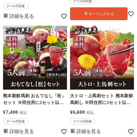
クール代別途
大嶌屋（おおしまや）
クール代別途
【0308437】
カートに入れる
詳細を見る
熊本新鮮馬刺 おもてなし「松」
大トロ・上馬刺セット 熊本新鮮
セット ※同住所に2セット以上
馬刺し ※同住所に2セット以上
でタレ1本プレゼント ＜送料無
タレプレゼント ＜送料無料・冷
¥
7,400
¥
6,600
税込
税込
料・冷凍便・クール代別途＞ 馬
凍便・クール代別・同梱可能＞
クール代別途
クール代別途
刺し 食べ比べ グルメ 大嶌屋
【0308403】
（おおしまや） 【0308426】
詳細を見る
詳細を見る