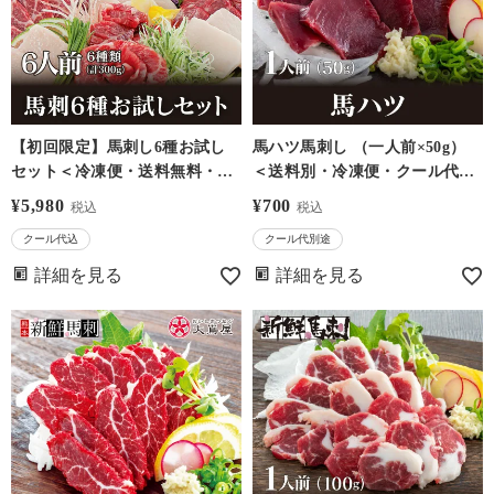
【初回限定】馬刺し6種お試し
馬ハツ馬刺し （一人前×50g）
セット＜冷凍便・送料無料・ク
＜送料別・冷凍便・クール代別
ール代込＞ 大嶌屋(おおしま屋)
＞※希少部位のためお一人様5
¥
5,980
¥
700
税込
税込
個まで－馬刺・馬肉なら大嶌屋
クール代込
クール代別途
（おおしまや）【0308420】
詳細を見る
詳細を見る