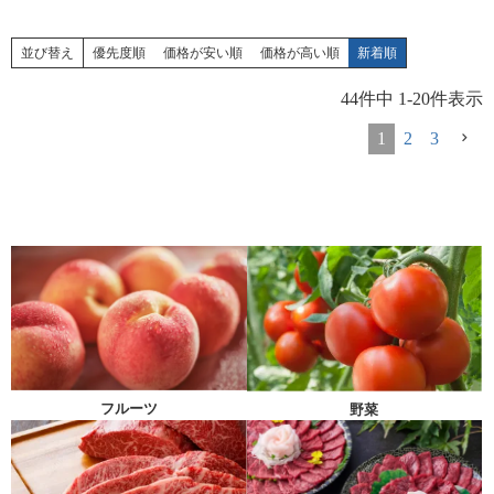
並び替え
優先度順
価格が安い順
価格が高い順
新着順
44
件中
1
-
20
件表示
1
2
3
フルーツ
野菜