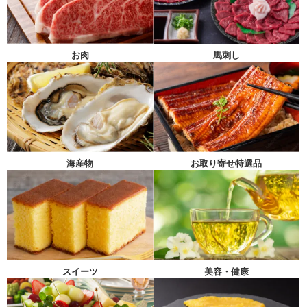
馬刺し
お肉
海産物
お取り寄せ特選品
スイーツ
美容・健康