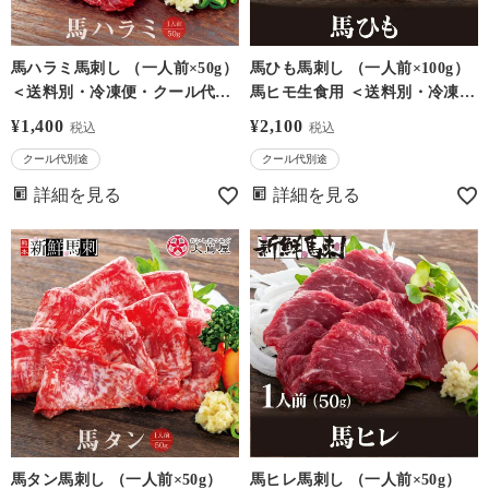
馬ハラミ馬刺し （一人前×50g）
馬ひも馬刺し （一人前×100g）
＜送料別・冷凍便・クール代別
馬ヒモ生食用 ＜送料別・冷凍
＞※希少部位のためお一人様5
便・クール代別＞※希少部位の
¥
1,400
¥
2,100
税込
税込
個まで－馬刺・馬肉なら大嶌屋
ためお一人様5個まで－馬刺・
クール代別途
クール代別途
（おおしまや）【0308436】
馬肉なら大嶌屋（おおしまや）
【0308432】
詳細を見る
詳細を見る
馬タン馬刺し （一人前×50g）
馬ヒレ馬刺し （一人前×50g）