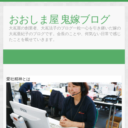
Skip
to
おおしま屋 鬼嫁ブログ
content
大嶌屋の創業者、大嶌法子のブログ一粒一心を引き継いだ嫁の
大嶌亜紀子のブログです。会長のことや、何気ない日常で感じ
たことを載せていきます。
愛社精神とは