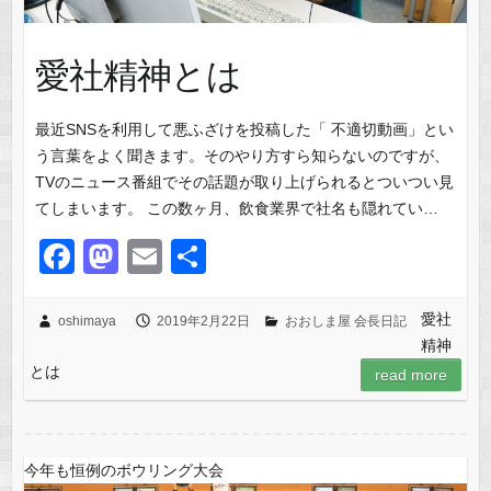
愛社精神とは
最近SNSを利用して悪ふざけを投稿した「 不適切動画」とい
う言葉をよく聞きます。そのやり方すら知らないのですが、
TVのニュース番組でその話題が取り上げられるとついつい見
てしまいます。 この数ヶ月、飲食業界で社名も隠れてい…
F
M
E
共
a
a
m
有
c
st
ail
愛社
oshimaya
2019年2月22日
おおしま屋 会長日記
精神
e
o
とは
read more
b
d
o
o
o
n
今年も恒例のボウリング大会