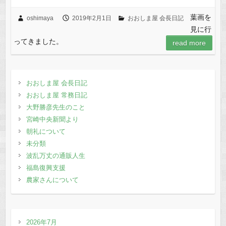
a
a
m
有
c
st
ail
葉画を
oshimaya
2019年2月1日
おおしま屋 会長日記
見に行
e
o
ってきました。
read more
b
d
o
o
o
n
おおしま屋 会長日記
おおしま屋 常務日記
k
大野勝彦先生のこと
宮崎中央新聞より
朝礼について
未分類
波乱万丈の通販人生
福島復興支援
農家さんについて
2026年7月