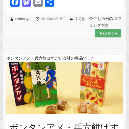
F
M
E
共
a
a
m
有
c
st
ail
今年も恒例のボウ
oshimaya
2019年2月15日
未分類
リング大会
e
o
read more
b
d
o
o
o
n
ボンタンアメ・兵六餅はすごい会社の商品でした
k
ボンタンアメ・兵六餅はす