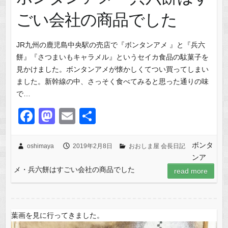
ごい会社の商品でした
JR九州の鹿児島中央駅の売店で『ボンタンアメ 』と『兵六
餅』『さつまいもキャラメル』というセイカ食品の駄菓子を
見かけました。ボンタンアメが懐かしくてつい買ってしまい
ました。新幹線の中、さっそく食べてみると思った通りの味
で…
F
M
E
共
a
a
m
有
c
st
ail
ボンタ
oshimaya
2019年2月8日
おおしま屋 会長日記
ンア
e
o
メ・兵六餅はすごい会社の商品でした
read more
b
d
o
o
o
n
葉画を見に行ってきました。