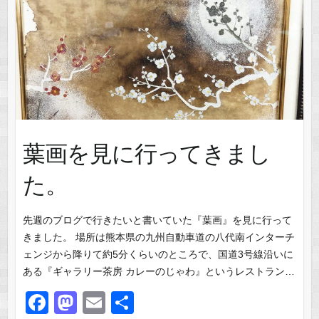
k
葉画を見に行ってきまし
た。
先週のブログで行きたいと書いていた『葉画』を見に行って
きました。 場所は熊本県の九州自動車道の八代南インターチ
ェンジから降りて約5分くらいのところで、国道3号線沿いに
ある『ギャラリー茶房 カレーのじゃわ』というレストラン…
F
M
E
共