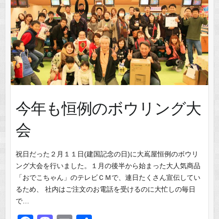
k
今年も恒例のボウリング大
会
祝日だった２月１１日(建国記念の日)に大嶌屋恒例のボウリ
ング大会を行いました。１月の後半から始まった大人気商品
「おでこちゃん」のテレビＣＭで、連日たくさん宣伝してい
るため、 社内はご注文のお電話を受けるのに大忙しの毎日
で…