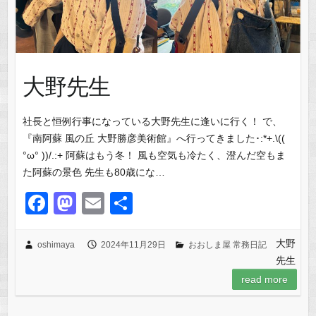
大野先生
社長と恒例行事になっている大野先生に逢いに行く！ で、
『南阿蘇 風の丘 大野勝彦美術館』へ行ってきました･:*+.\((
°ω° ))/.:+ 阿蘇はもう冬！ 風も空気も冷たく、澄んだ空もま
た阿蘇の景色 先生も80歳にな…
F
M
E
共
a
a
m
有
c
st
ail
大野
oshimaya
2024年11月29日
おおしま屋 常務日記
先生
e
o
read more
b
d
o
o