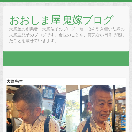
Skip
to
おおしま屋 鬼嫁ブログ
content
大嶌屋の創業者、大嶌法子のブログ一粒一心を引き継いだ嫁の
大嶌亜紀子のブログです。会長のことや、何気ない日常で感じ
たことを載せていきます。
大野先生