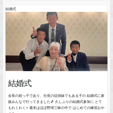
o
n
結婚式
k
結婚式
会長の姪っ子であり、社長の従姉妹でもある子の 結婚式に家
族みんなで行ってきました🎵 久しぶりの結婚式参加に とて
もわくわく⭐️ 週末はほぼ野球三昧の中で はじめての練習おや