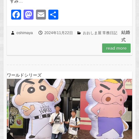
すみ…
F
M
E
共
a
a
m
有
c
st
ail
結婚
oshimaya
2024年11月22日
おおしま屋 常務日記
式
e
o
read more
b
d
o
o
o
n
ワールドシリーズ
k