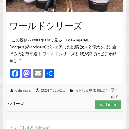
ワールドシリーズ
この投稿をInstagramで見る Los Angeles
Dodgers(@dodgers)がシェアした投稿 次々と偉業を成し遂
げる大谷翔平選手 ワールドシリーズも 我が家ではビデオ録
画して…
F
M
E
共
a
a
m
有
c
st
ail
ワー
oshimaya
2024年11月1日
おおしま屋 常務日記
ルド
e
o
シリーズ
read more
b
d
o
o
o
n
おおしま屋 会長日記