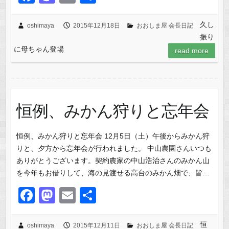
a
a
m
有
c
st
ail
久し
oshimaya
2015年12月18日
おおしま屋 会長日記
振り
e
o
に母ちゃん登場
read more
b
d
o
o
o
n
k
恒例、みかん狩りと忘年会
恒例、みかん狩りと忘年会 12月5日（土）午後からみかん狩
りと、夕方から忘年会が行われました。 中山農園さんいつも
ありがとうございます。契約農家の中山浩治さんのみかん山
を今年もお借りして、海の見渡せる高台のみかん畑で、皆…
F
M
E
共
a
a
m
有
c
st
ail
恒
oshimaya
2015年12月11日
おおしま屋 会長日記