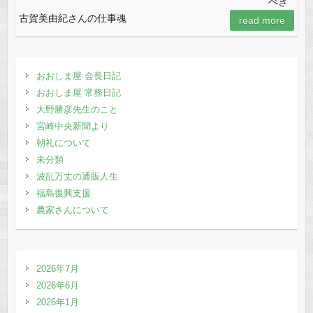
べき
e
o
古賀美由紀さんの仕事魂
read more
b
d
o
o
o
n
おおしま屋 会長日記
おおしま屋 常務日記
k
大野勝彦先生のこと
宮崎中央新聞より
朝礼について
未分類
波乱万丈の通販人生
福島復興支援
農家さんについて
2026年7月
2026年6月
2026年1月