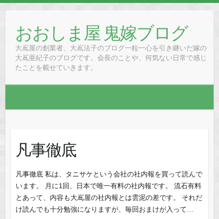
Skip
to
おおしま屋 鬼嫁ブログ
content
大嶌屋の創業者、大嶌法子のブログ一粒一心を引き継いだ嫁の
大嶌亜紀子のブログです。会長のことや、何気ない日常で感じ
たことを載せていきます。
凡事徹底
凡事徹底 私は、タニサケという会社の社内報を買って読んで
います。 月に1回、日本で唯一有料の社内報です。 流石有料
とあって、内容も大嶌屋の社内報とは雲泥の差です。 それだ
け読んでも十分勉強になりますが、毎回おまけが入って…