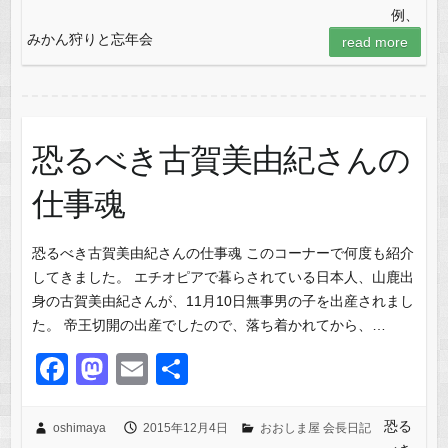
例、
e
o
みかん狩りと忘年会
read more
b
d
o
o
o
n
k
恐るべき古賀美由紀さんの
仕事魂
恐るべき古賀美由紀さんの仕事魂 このコーナーで何度も紹介
してきました。 エチオピアで暮らされている日本人、山鹿出
身の古賀美由紀さんが、11月10日無事男の子を出産されまし
た。 帝王切開の出産でしたので、落ち着かれてから、…
F
M
E
共
a
a
m
有
c
st
ail
恐る
oshimaya
2015年12月4日
おおしま屋 会長日記