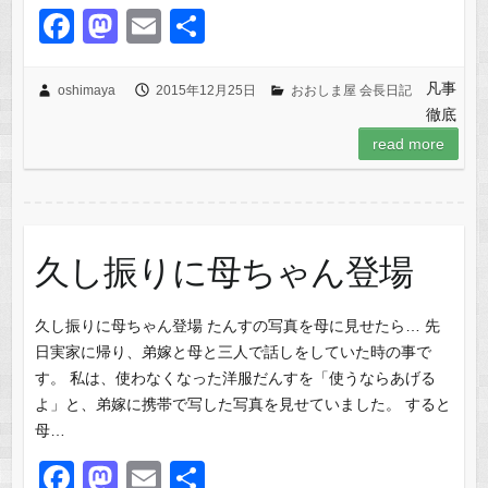
F
M
E
共
a
a
m
有
c
st
ail
凡事
oshimaya
2015年12月25日
おおしま屋 会長日記
徹底
e
o
read more
b
d
o
o
o
n
k
久し振りに母ちゃん登場
久し振りに母ちゃん登場 たんすの写真を母に見せたら… 先
日実家に帰り、弟嫁と母と三人で話しをしていた時の事で
す。 私は、使わなくなった洋服だんすを「使うならあげる
よ」と、弟嫁に携帯で写した写真を見せていました。 すると
母…
F
M
E
共