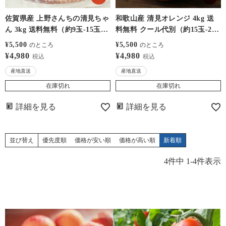
佐賀県産 上野さんちの清見ちゃ
和歌山産 清見オレンジ 4kg 送
ん 3kg 送料無料（約9玉-15玉入
料無料 クール代別（約15玉-21
り）大小サイズ混合 ＜4月上旬
玉入り）大小サイズ混合 ＜2月
¥
5,500
¥
5,500
のところ
のところ
より出荷予定＞ 農家直送 産地
下旬より出荷予定＞ 農家直送
¥
4,980
¥
4,980
税込
税込
直送 甘い みかん 柑橘 大嶌屋
産地直送 甘い みかん 柑橘 大嶌
産地直送
産地直送
（おおしまや）
屋（おおしまや）
在庫切れ
在庫切れ
詳細を見る
詳細を見る
並び替え
優先度順
価格が安い順
価格が高い順
新着順
4
件中
1
-
4
件表示