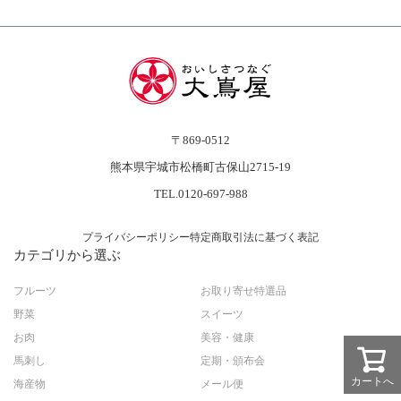
〒869-0512
熊本県宇城市松橋町古保山2715-19
TEL.0120-697-988
プライバシーポリシー
特定商取引法に基づく表記
カテゴリから選ぶ
フルーツ
お取り寄せ特選品
野菜
スイーツ
お肉
美容・健康
馬刺し
定期・頒布会
カートへ
海産物
メール便