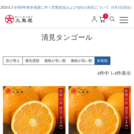
2026.8.3
令和8年熊本地震に伴う営業状況および当社の対応について（8月3日現在）
0
清見タンゴール
並び替え
優先度順
価格が安い順
価格が高い順
新着順
4
件中
1
-
4
件表示