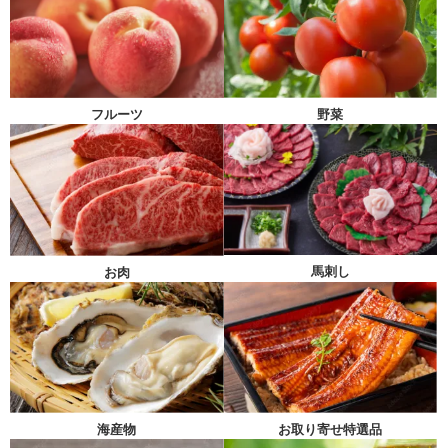
フルーツ
野菜
馬刺し
お肉
海産物
お取り寄せ特選品