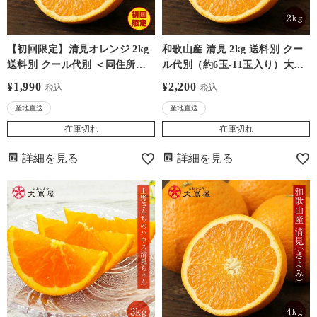
【初回限定】清見オレンジ 2kg
和歌山産 清見 2kg 送料別 クー
送料別 クール代別 ＜同住所に2
ル代別（約6玉-11玉入り）大小
箱以上で送料無料＞ 2月下旬よ
サイズ混合 農家直送 産地直送
¥
1,990
¥
2,200
税込
税込
り順次出荷予定 1セットのみご
甘い みかん 柑橘 大嶌屋（おお
産地直送
産地直送
購入の際は送料を追加いたしま
しまや）
す
在庫切れ
在庫切れ
詳細を見る
詳細を見る