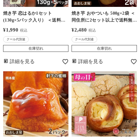
焼き芋 恋はるか1セット
焼き芋 おやついも 500g×2袋 ＜
(130g×5パック入り） ＜送料
同住所に2セット以上で送料無
別・クール代別・同住所で2セ
料・クール代別＞ 冷凍 熊本県
¥
1,990
¥
2,480
税込
税込
ット以上で送料無料＞ 無添加/
産 紅はるか さつまいも やきい
クール代別途
クール代別途
無着色 鹿児島県 紅はるか 冷凍
も 焼きイモ おやつ デザート 天
便 大嶌屋(おおしまや)
然 スイーツ 無添加 添加物不使
在庫切れ
在庫切れ
用 グルメ 大嶌屋（おおしま
詳細を見る
詳細を見る
や）