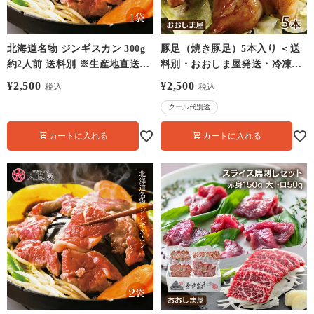
北海道名物 ジンギスカン 300g
豚足（焼き豚足）5本入り ＜送
約2人前 送料別 ※生産地直送の
料別・おおしま屋発送・冷凍
ため大嶌屋冷凍商品同梱不可
便・クール代別＞ トンソク と
¥
2,500
¥
2,500
税込
税込
んそく コラーゲン 食品 グルメ
クール代別途
大嶌屋（おおしまや）
【0900250】
カートに入れる
カートに入れる