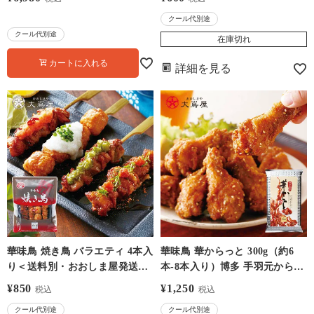
【0918141】
ばいけ 尾羽 ボイル鯨 からし酢
クール代別途
味噌付き
クール代別途
在庫切れ
カートに入れる
詳細を見る
華味鳥 焼き鳥 バラエティ 4本入
華味鳥 華からっと 300g（約6
り＜送料別・おおしま屋発送・
本-8本入り）博多 手羽元からあ
冷凍便・クール代別＞ 博多 も
げ ＜送料別・おおしま屋発送・
¥
850
¥
1,250
税込
税込
も・皮・つくね・とりトロ おつ
冷凍便・クール代別＞ 唐揚げ
クール代別途
クール代別途
まみ 冷凍食品 冷食 食品 グルメ
タレ おつまみ 冷凍食品 冷食 食