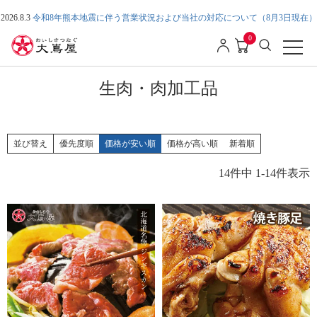
2026.8.3
令和8年熊本地震に伴う営業状況および当社の対応について（8月3日現在）
0
生肉・肉加工品
並び替え
優先度順
価格が安い順
価格が高い順
新着順
14
件中
1
-
14
件表示