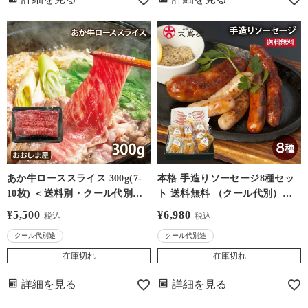
あか牛ローススライス 300g(7-
本格 手造りソーセージ8種セッ
10枚) ＜送料別・クール代別＞
ト 送料無料 （クール代別）熊
【2パックご購入で1,000円引
本ソーセージ工房 GRIMM グリ
¥
5,500
¥
6,980
税込
税込
き】 熊本産 冷凍便 大嶌屋(おお
ム ウインナー ベーコン フラン
クール代別途
クール代別途
しまや)
クフルト 熊本 大嶌屋（おおし
まや）
在庫切れ
在庫切れ
詳細を見る
詳細を見る