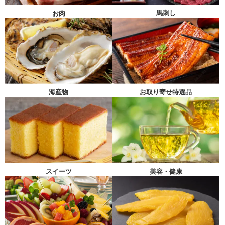
馬刺し
お肉
海産物
お取り寄せ特選品
スイーツ
美容・健康