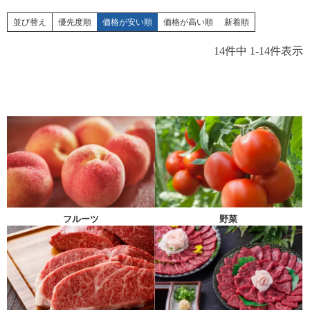
並び替え
優先度順
価格が安い順
価格が高い順
新着順
14
件中
1
-
14
件表示
フルーツ
野菜