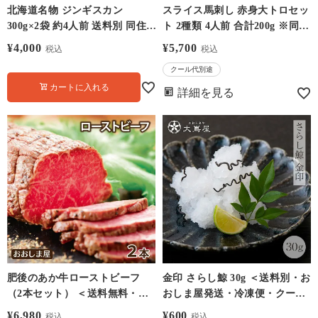
北海道名物 ジンギスカン
スライス馬刺し 赤身大トロセッ
300g×2袋 約4人前 送料別 同住
ト 2種類 4人前 合計200g ※同住
所に2セット以上で送料無料
所に2セット以上でタレプレゼ
¥
4,000
¥
5,700
税込
税込
ント ＜送料無料・クール代別・
クール代別途
冷凍便・同梱可能＞ カット済み
カートに入れる
刺身 贈り物やギフトに 赤身上
詳細を見る
馬刺し 極選大トロ馬刺し 馬刺
馬肉 大嶌屋（おおしまや）
【0308523】
肥後のあか牛ローストビーフ
金印 さらし鯨 30g ＜送料別・お
（2本セット） ＜送料無料・冷
おしま屋発送・冷凍便・クール
凍便・クール代別＞
代別＞ さらしくじら おばけ お
¥
6,980
¥
600
税込
税込