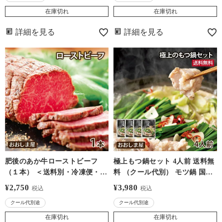
おおしまや
品 グルメ おおしまや
在庫切れ
在庫切れ
詳細を見る
詳細を見る
肥後のあか牛ローストビーフ
極上もつ鍋セット 4人前 送料無
（１本） ＜送料別・冷凍便・ク
料 （クール代別） モツ鍋 国産
ール代別＞ 【0918152】
牛ホルモンミックス スープ 薬
¥
2,750
¥
3,980
税込
税込
味付き ギフト ＜おおしま屋出
クール代別途
クール代別途
荷の冷凍品と同梱可能＞ 大嶌屋
(おおしまや)
在庫切れ
在庫切れ