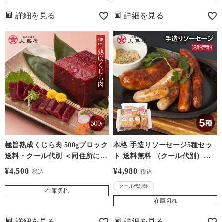
詳細を見る
詳細を見る
極旨熟成くじら肉 500gブロック
本格 手造りソーセージ5種セッ
送料・クール代別 ＜同住所に2
ト 送料無料 （クール代別）熊
セット以上で送料無料＞ 低温熟
本ソーセージ工房 GRIMM グリ
¥
4,500
¥
4,980
税込
税込
成 鯨刺し クジラ 竜田揚げ レア
ム ウインナー ベーコン フラン
クール代別途
ステーキなどに
クフルト 熊本 大嶌屋（おおし
在庫切れ
まや）
在庫切れ
詳細を見る
詳細を見る