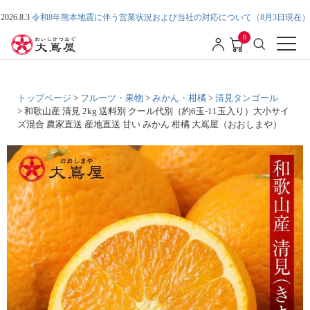
2026.8.3
令和8年熊本地震に伴う営業状況および当社の対応について（8月3日現在）
0
トップページ
フルーツ・果物
みかん・柑橘
清見タンゴール
和歌山産 清見 2kg 送料別 クール代別（約6玉-11玉入り）大小サイ
ズ混合 農家直送 産地直送 甘い みかん 柑橘 大嶌屋（おおしまや）