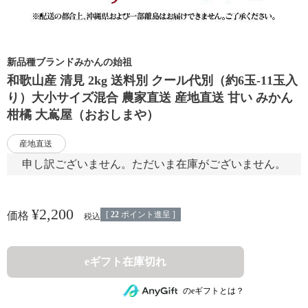
新品種ブランドみかんの始祖
和歌山産 清見 2kg 送料別 クール代別（約6玉-11玉入
り）大小サイズ混合 農家直送 産地直送 甘い みかん
柑橘 大嶌屋（おおしまや）
産地直送
申し訳ございません。ただいま在庫がございません。
¥
2,200
[
22
ポイント進呈 ]
価格
税込
eギフト在庫切れ
のeギフトとは？