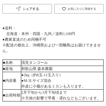
シェアする
お気に入りに登録する
●送料：
北海道・本州・四国・九州／送料1,100円
●農家直送のため同梱不可
※配送の都合上、沖縄県および一部離島はお届けできませ
ん。
■名称
清見タンゴール
■産地
和歌山県 森本農園
●2kg（約6玉-11玉入り）
■内容量
●M-3Lサイズ混合
外皮に小傷があるミカンも入ります。
2月下旬から3月下旬頃まで
■出荷時期
※天候の影響で早着・遅れなどもございます。