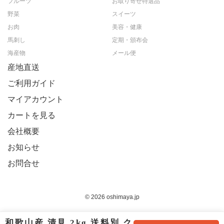
フルーツ
お取り寄せ特選品
野菜
スイーツ
お肉
美容・健康
馬刺し
定期・頒布会
海産物
メール便
産地直送
ご利用ガイド
マイアカウント
カートを見る
会社概要
お知らせ
お問合せ
© 2026 oshimaya.jp
和歌山産 清見 2kg 送料別 ク