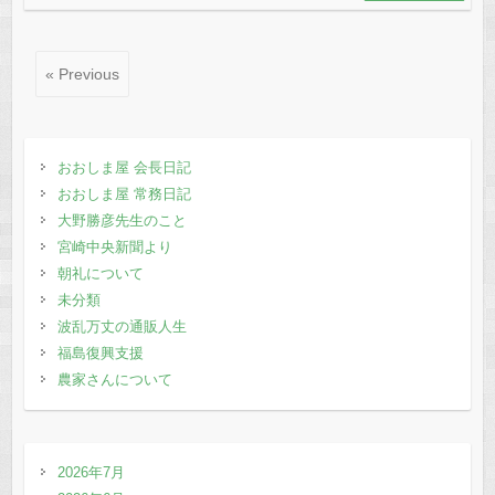
b
d
o
o
o
n
« Previous
k
おおしま屋 会長日記
おおしま屋 常務日記
大野勝彦先生のこと
宮崎中央新聞より
朝礼について
未分類
波乱万丈の通販人生
福島復興支援
農家さんについて
2026年7月