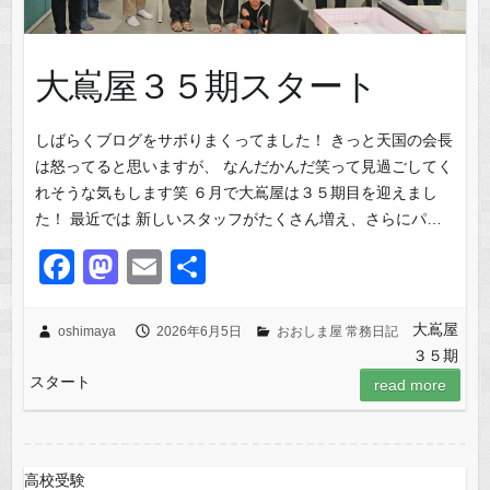
大嶌屋３５期スタート
しばらくブログをサボりまくってました！ きっと天国の会長
は怒ってると思いますが、 なんだかんだ笑って見過ごしてく
れそうな気もします笑 ６月で大嶌屋は３５期目を迎えまし
た！ 最近では 新しいスタッフがたくさん増え、さらにパ…
F
M
E
共
a
a
m
有
c
st
ail
大嶌屋
oshimaya
2026年6月5日
おおしま屋 常務日記
３５期
e
o
スタート
read more
b
d
o
o
o
n
高校受験