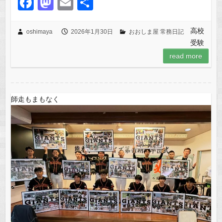
F
M
E
共
a
a
m
有
c
st
ail
高校
oshimaya
2026年1月30日
おおしま屋 常務日記
受験
e
o
read more
b
d
o
o
o
n
師走もまもなく
k