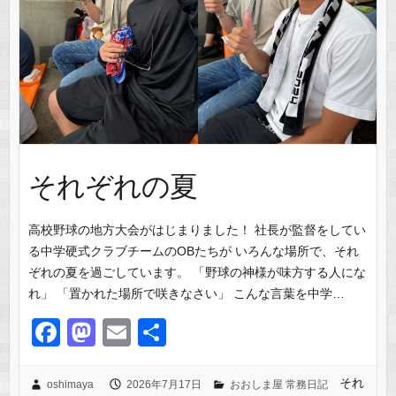
それぞれの夏
高校野球の地方大会がはじまりました！ 社長が監督をしてい
る中学硬式クラブチームのOBたちが いろんな場所で、それ
ぞれの夏を過ごしています。 「野球の神様が味方する人にな
れ」 「置かれた場所で咲きなさい」 こんな言葉を中学…
F
M
E
共
a
a
m
有
c
st
ail
それ
oshimaya
2026年7月17日
おおしま屋 常務日記