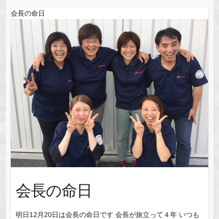
o
n
会長の命日
k
会長の命日
明日12月20日は会長の命日です 会長が旅立って４年 いつも