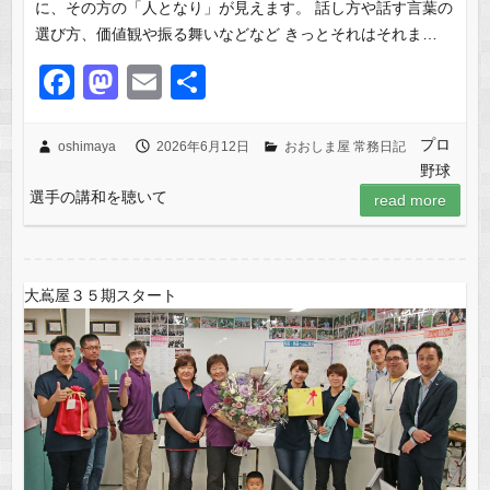
に、その方の「人となり」が見えます。 話し方や話す言葉の
選び方、価値観や振る舞いなどなど きっとそれはそれま…
F
M
E
共
a
a
m
有
c
st
ail
プロ
oshimaya
2026年6月12日
おおしま屋 常務日記
野球
e
o
選手の講和を聴いて
read more
b
d
o
o
o
n
大嶌屋３５期スタート
k