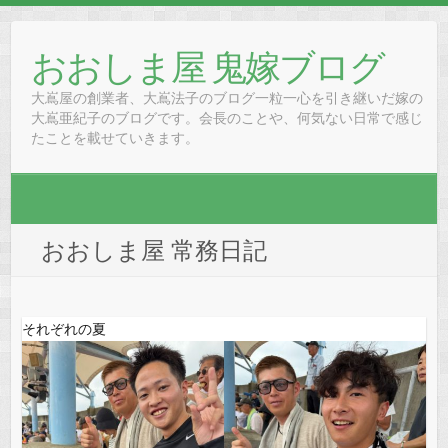
Skip
to
おおしま屋 鬼嫁ブログ
content
大嶌屋の創業者、大嶌法子のブログ一粒一心を引き継いだ嫁の
大嶌亜紀子のブログです。会長のことや、何気ない日常で感じ
たことを載せていきます。
おおしま屋 常務日記
それぞれの夏