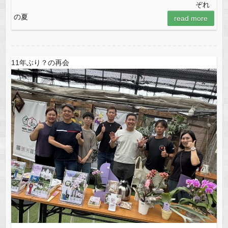
ぞれ
e
o
の夏
read more
b
d
o
o
o
n
11年ぶり？の再会
k