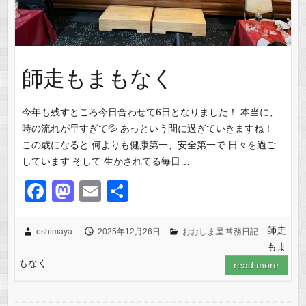
師走もまもなく
今年も残すところ今日合わせて6日となりました！ 本当に、
時の流れが早すぎて💦 あっという間に過ぎていきますね！
この歳になると 何よりも健康第一、安全第一で 日々を過ご
しています そして 生かされてる毎日…
F
M
E
共
a
a
m
有
c
st
ail
師走
oshimaya
2025年12月26日
おおしま屋 常務日記
もま
e
o
もなく
read more
b
d
o
o