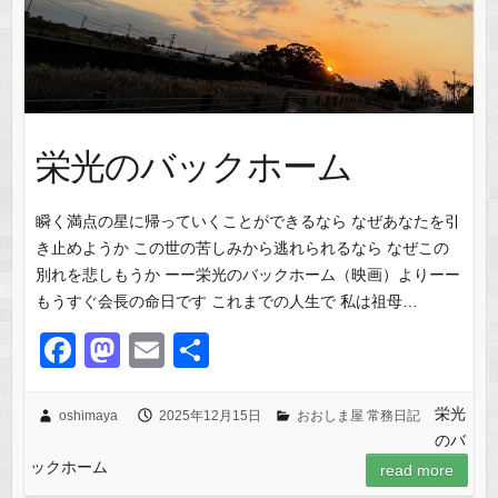
栄光のバックホーム
瞬く満点の星に帰っていくことができるなら なぜあなたを引
き止めようか この世の苦しみから逃れられるなら なぜこの
別れを悲しもうか ーー栄光のバックホーム（映画）よりーー
もうすぐ会長の命日です これまでの人生で 私は祖母…
F
M
E
共
a
a
m
有
c
st
ail
栄光
oshimaya
2025年12月15日
おおしま屋 常務日記
のバ
e
o
ックホーム
read more
b
d