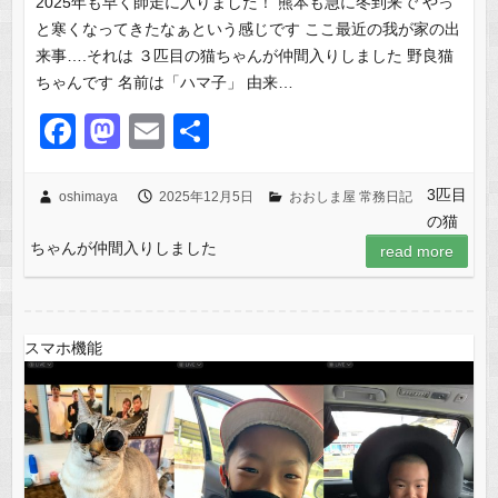
2025年も早く師走に入りました！ 熊本も急に冬到来で やっ
と寒くなってきたなぁという感じです ここ最近の我が家の出
来事….それは ３匹目の猫ちゃんが仲間入りしました 野良猫
ちゃんです 名前は「ハマ子」 由来…
F
M
E
共
a
a
m
有
c
st
ail
3匹目
oshimaya
2025年12月5日
おおしま屋 常務日記
の猫
e
o
ちゃんが仲間入りしました
read more
b
d
o
o
o
n
スマホ機能
k