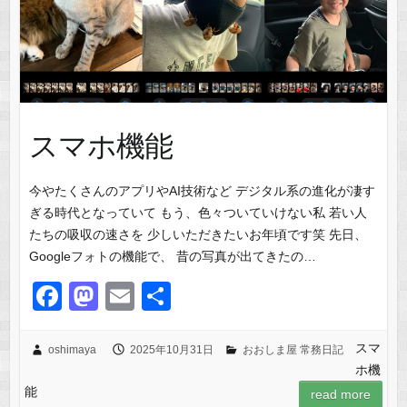
スマホ機能
今やたくさんのアプリやAI技術など デジタル系の進化が凄す
ぎる時代となっていて もう、色々ついていけない私 若い人
たちの吸収の速さを 少しいただきたいお年頃です笑 先日、
Googleフォトの機能で、 昔の写真が出てきたの…
F
M
E
共
a
a
m
有
c
st
ail
スマ
oshimaya
2025年10月31日
おおしま屋 常務日記
ホ機
e
o
能
read more