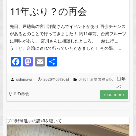
11年ぶり？の再会
先日、戸馳島の宮川洋蘭さんでイベントがあり 再会チャンス
があるとのことで行ってきました！ 約11年前、台湾フルーツ
に興味があり、 宮川さんに相談したところ、 一緒に行こ
う！と、台湾に連れて行っていただきました！ その際、…
F
M
E
共
a
a
m
有
c
st
ail
11年
oshimaya
2026年6月30日
おおしま屋 常務日記
ぶ
e
o
り？の再会
read more
b
d
o
o
o
n
プロ野球選手の講和を聴いて
k