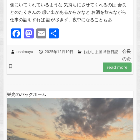
側にいてくれているような 気持ちにさせてくれるのは 会長
とのたくさんの 想い出があるからかなと お酒を飲みながら
仕事の話をすれば 話が尽きず、夜中になることもあ…
F
M
E
共
a
a
m
有
c
st
ail
会長
oshimaya
2025年12月19日
おおしま屋 常務日記
の命
e
o
日
read more
b
d
o
o
o
n
栄光のバックホーム
k