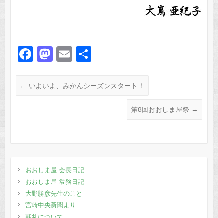
F
M
E
共
a
a
m
有
c
st
ail
←
いよいよ、みかんシーズンスタート！
e
o
第8回おおしま屋祭
→
b
d
o
o
o
n
k
おおしま屋 会長日記
おおしま屋 常務日記
大野勝彦先生のこと
宮崎中央新聞より
朝礼について