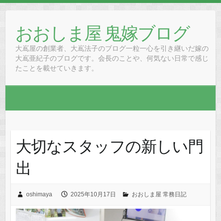
Skip
to
おおしま屋 鬼嫁ブログ
content
大嶌屋の創業者、大嶌法子のブログ一粒一心を引き継いだ嫁の
大嶌亜紀子のブログです。会長のことや、何気ない日常で感じ
たことを載せていきます。
大切なスタッフの新しい門
出
oshimaya
2025年10月17日
おおしま屋 常務日記