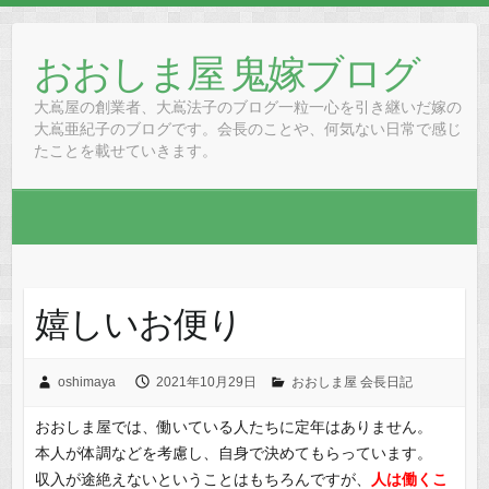
Skip
to
おおしま屋 鬼嫁ブログ
content
大嶌屋の創業者、大嶌法子のブログ一粒一心を引き継いだ嫁の
大嶌亜紀子のブログです。会長のことや、何気ない日常で感じ
たことを載せていきます。
嬉しいお便り
oshimaya
2021年10月29日
おおしま屋 会長日記
おおしま屋では、働いている人たちに定年はありません。
本人が体調などを考慮し、自身で決めてもらっています。
収入が途絶えないということはもちろんですが、
人は働くこ