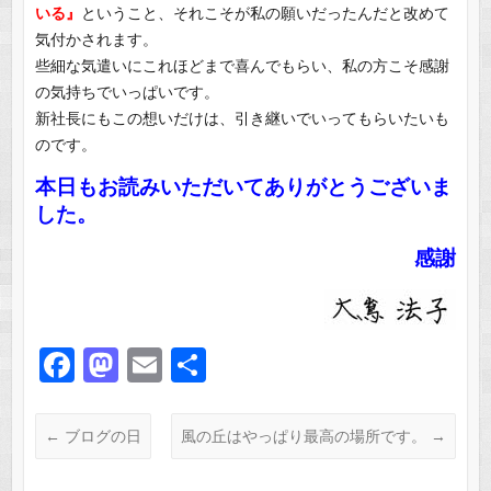
いる』
ということ、それこそが私の願いだったんだと改めて
気付かされます。
些細な気遣いにこれほどまで喜んでもらい、私の方こそ感謝
の気持ちでいっぱいです。
新社長にもこの想いだけは、引き継いでいってもらいたいも
のです。
本日もお読みいただいてありがとうございま
した。
感謝
F
M
E
共
a
a
m
有
c
st
ail
←
ブログの日
風の丘はやっぱり最高の場所です。
→
e
o