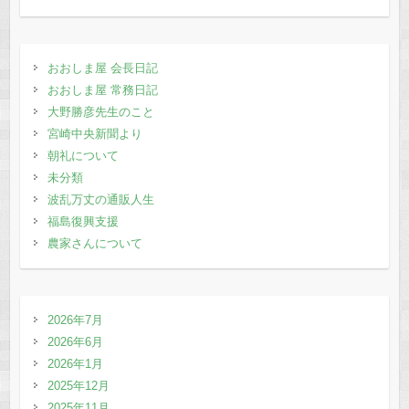
b
d
o
o
o
n
おおしま屋 会長日記
おおしま屋 常務日記
k
大野勝彦先生のこと
宮崎中央新聞より
朝礼について
未分類
波乱万丈の通販人生
福島復興支援
農家さんについて
2026年7月
2026年6月
2026年1月
2025年12月
2025年11月