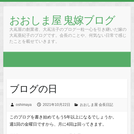
Skip
to
おおしま屋 鬼嫁ブログ
content
大嶌屋の創業者、大嶌法子のブログ一粒一心を引き継いだ嫁の
大嶌亜紀子のブログです。会長のことや、何気ない日常で感じ
たことを載せていきます。
ブログの日
oshimaya
2021年10月22日
おおしま屋 会長日記
このブログを書き始めてもう5年以上になるでしょうか。
週1回の金曜日ですから、月に4回は回ってきます。