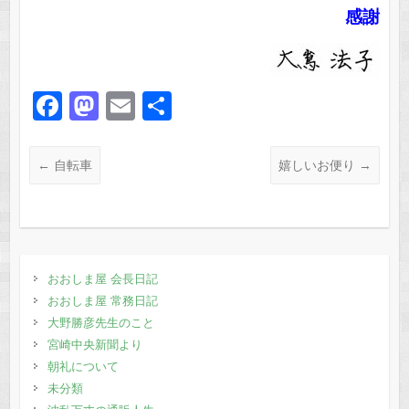
感謝
F
M
E
共
a
a
m
有
c
st
ail
←
自転車
嬉しいお便り
→
e
o
b
d
o
o
o
n
おおしま屋 会長日記
おおしま屋 常務日記
k
大野勝彦先生のこと
宮崎中央新聞より
朝礼について
未分類