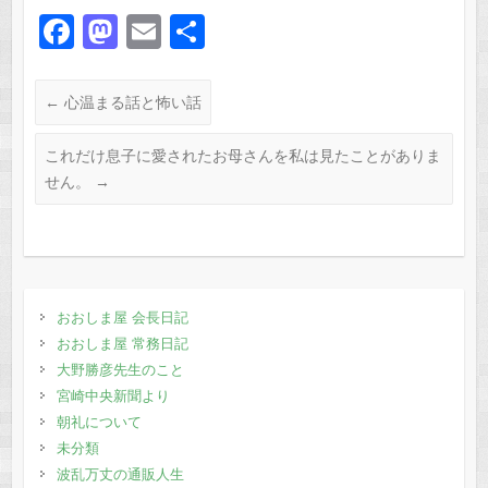
F
M
E
共
a
a
m
有
c
st
ail
←
心温まる話と怖い話
e
o
これだけ息子に愛されたお母さんを私は見たことがありま
b
d
せん。
→
o
o
o
n
k
おおしま屋 会長日記
おおしま屋 常務日記
大野勝彦先生のこと
宮崎中央新聞より
朝礼について
未分類
波乱万丈の通販人生