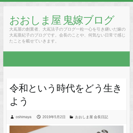
Skip
to
おおしま屋 鬼嫁ブログ
content
大嶌屋の創業者、大嶌法子のブログ一粒一心を引き継いだ嫁の
大嶌亜紀子のブログです。会長のことや、何気ない日常で感じ
たことを載せていきます。
令和という時代をどう生き
よう
oshimaya
2019年5月2日
おおしま屋 会長日記