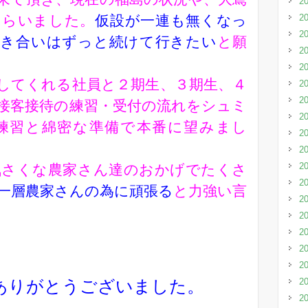
2
もらいました。
仮設が一連も無くなっ
2
2
付き合いはずっと続けて行きたい
と願
2
2
してくれる社員と２期生、３期生、４
2
2
接客接待の練習・受付の流れをシュミ
2
練習と綿密な準備で本番に望みまし
2
2
2
気さくな農家さん達のおかげでたくさ
2
一層農家さんの為に頑張る
と力強い言
2
2
2
2
2
ありがとうございました。
2
2