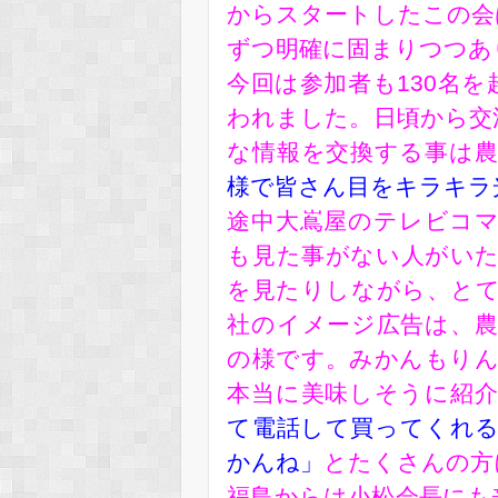
からスタートしたこの会
ずつ明確に固まりつつあ
今回は参加者も130名
われました。日頃から交
な情報を交換する事は
様で皆さん目をキラキラ
途中大嶌屋のテレビコ
も見た事がない人がい
を見たりしながら、と
社のイメージ広告は、
の様です。みかんもり
本当に美味しそうに紹
て電話して買ってくれ
かんね」
とたくさんの方
福島からは小松会長にも