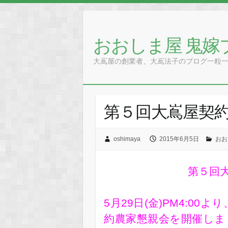
Skip
to
content
おおしま屋 鬼嫁
大嶌屋の創業者、大嶌法子のブログ一粒
第５回大嶌屋契
oshimaya
2015年6月5日
おお
第５回
5月29日(金)PM4:0
約農家懇親会を開催しま