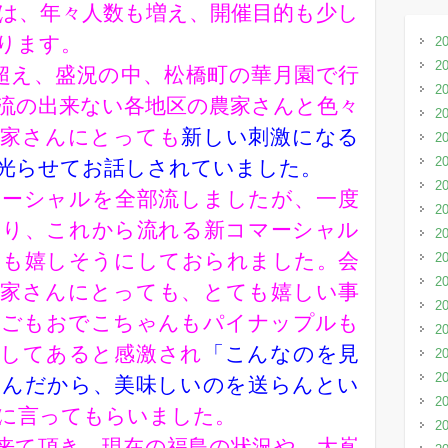
は、年々人数も増え、開催目的も少し
ります。
2
2
を超え、盛況の中、松橋町の華月園で行
2
流の出来ない各地区の農家さんと色々
2
農家さんにとっても
新しい刺激になる
2
2
光らせてお話しされていました。
2
マーシャルを全部流しましたが、一度
2
たり、これから流れる新コマーシャル
2
ても嬉しそうにしておられました。会
2
2
農家さんにとっても、とても嬉しい事
2
んごもおでこちゃんもパイナップルも
2
介してあると感激され
「こんなのを見
2
2
るんだから、美味しいのを送らんとい
2
に言ってもらいました。
2
来て頂き、現在の福島の状況や、大嶌