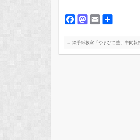
F
M
E
共
a
a
m
有
c
st
ail
←
絵手紙教室「やまびこ塾」中間報
e
o
b
d
o
o
o
n
k