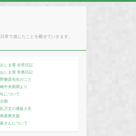
い日常で感じたことを載せていきます。
おしま屋 会長日記
おしま屋 常務日記
野勝彦先生のこと
崎中央新聞より
礼について
分類
乱万丈の通販人生
島復興支援
家さんについて