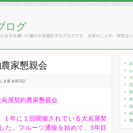
ブログ
一心を引き継いだ嫁の大嶌亜紀子のブログです。会長のことや、何気な
約農家懇親会
お
お
大
しま屋 会長日記
宮
朝
大嶌屋契約農家懇親会
未
波
福
0より、１年に１回開催されている大嶌屋契
農
した。フルーツ通販を始めて、3年目