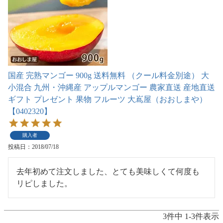
国産 完熟マンゴー 900g 送料無料 （クール料金別途） 大
小混合 九州・沖縄産 アップルマンゴー 農家直送 産地直送
ギフト プレゼント 果物 フルーツ 大嶌屋（おおしまや）
【0402320】
購入者
投稿日
2018/07/18
去年初めて注文しました、とても美味しくて何度も
リピしました。
3
件中
1
-
3
件表示