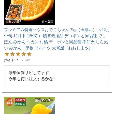
プレミアム特選ハウスおでこちゃん 3kg（玉揃い） ＜12月
中旬-12月下旬出荷＞ 贈答最適品 デコポンと同品種 でこ
ぽん みかん ミカン 柑橘 デコポンと同品種 不知火 しらぬ
い みかん 果物 フルーツ 大嶌屋（おおしまや）
投稿日
2018/12/07
毎年恒例リピしてます。

今年も何回注文するかな～