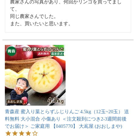
農家さんの写真があり、何回かリンゴを買ってまし
て、

同じ農家さんでした。

また、買いたいと思います。
青森産 蜜入り葉とらずふじりんご 4.5kg（12玉~20玉） 送
料無料 大小混合 小傷あり ＜注文殺到につき2-3週間前後
でお届け＞ ご家庭用 【0405770】 大嶌屋 (おおしまや)