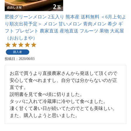
肥後グリーンメロン 2玉入り 熊本産 送料無料 ＜6月上旬よ
り順次出荷予定＞ メロン 甘いメロン 青肉メロン 希少 ギ
フト プレゼント 農家直送 産地直送 フルーツ 果物 大嶌屋
（おおしまや）
購入者
投稿日
2020/06/03
お店で買うより直接農家さんから発送して頂くので

安心して食べれますし、自分では分からないのが正
直です。

説明書を見て食べ頃に切りました。

タッパに入れて冷蔵庫に冷やして食べました。

凄く甘くて暑い日が続いてたのでとても美味しい。
