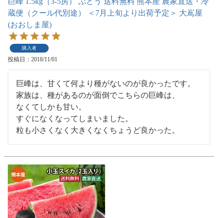
巨峰 1.5kg（3-5房） ぶどう 送料無料 熊本産 農家直送・冷
蔵便（クール代別途） ＜7月上旬より出荷予定＞ 大嶌屋
(おおしま屋)
購入者
投稿日
2018/11/01
巨峰は、甘くて何より種がないのが良かったです。

家族は、種があるのが面倒でこちらの巨峰は、

なくてしかも甘い。

すぐになくなってしまいました。

粒も小さくなく大きくなくちょうど良かった。