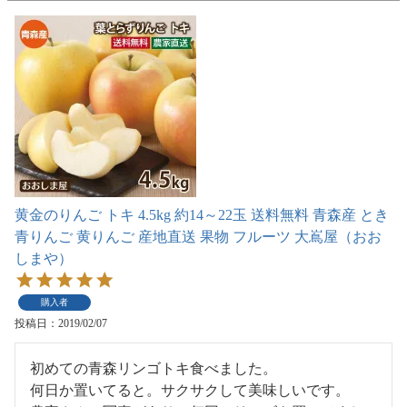
黄金のりんご トキ 4.5kg 約14～22玉 送料無料 青森産 とき
青りんご 黄りんご 産地直送 果物 フルーツ 大嶌屋（おお
しまや）
購入者
投稿日
2019/02/07
初めての青森リンゴトキ食べました。

何日か置いてると。サクサクして美味しいです。
