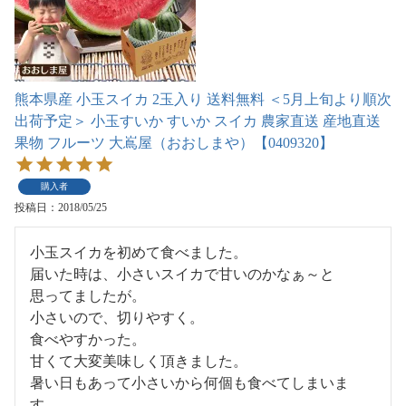
熊本県産 小玉スイカ 2玉入り 送料無料 ＜5月上旬より順次
出荷予定＞ 小玉すいか すいか スイカ 農家直送 産地直送
果物 フルーツ 大嶌屋（おおしまや）【0409320】
購入者
投稿日
2018/05/25
小玉スイカを初めて食べました。

届いた時は、小さいスイカで甘いのかなぁ～と

思ってましたが。

小さいので、切りやすく。

食べやすかった。

甘くて大変美味しく頂きました。

暑い日もあって小さいから何個も食べてしまいま
す。
