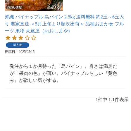
沖縄 パイナップル 島パイン 2.5kg 送料無料 約2玉～6玉入
り 農家直送 ＜5月上旬より順次出荷＞ 品種おまかせ フル
ーツ 果物 大嶌屋（おおしまや）
購入者
投稿日
2025/05/15
発注から１か月待った「島パイン」。旨さは満足だ
が「果肉の色」が薄い。パイナップルらしい『黄色
1
件中
1
-
1
件表示