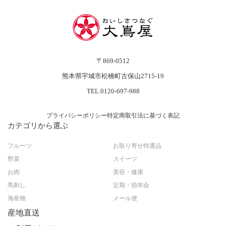
〒869-0512
熊本県宇城市松橋町古保山2715-19
TEL.0120-697-988
プライバシーポリシー
特定商取引法に基づく表記
カテゴリから選ぶ
フルーツ
お取り寄せ特選品
野菜
スイーツ
お肉
美容・健康
馬刺し
定期・頒布会
海産物
メール便
産地直送