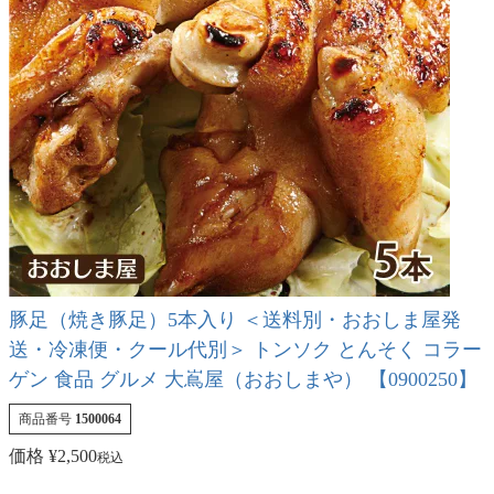
豚足（焼き豚足）5本入り ＜送料別・おおしま屋発
送・冷凍便・クール代別＞ トンソク とんそく コラー
ゲン 食品 グルメ 大嶌屋（おおしまや） 【0900250】
商品番号
1500064
価格
¥
2,500
税込