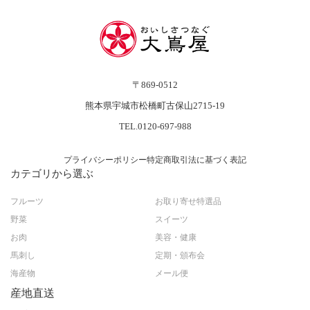
〒869-0512
熊本県宇城市松橋町古保山2715-19
TEL.0120-697-988
プライバシーポリシー
特定商取引法に基づく表記
カテゴリから選ぶ
フルーツ
お取り寄せ特選品
野菜
スイーツ
お肉
美容・健康
馬刺し
定期・頒布会
海産物
メール便
産地直送