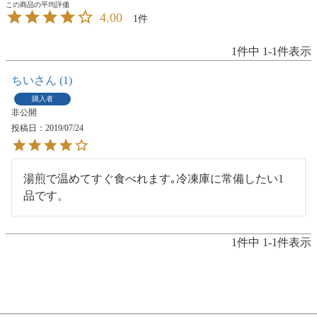
4.00
1
1
件中
1
-
1
件表示
ちい
1
購入者
非公開
投稿日
2019/07/24
湯煎で温めてすぐ食べれます｡冷凍庫に常備したい1
品です。
1
件中
1
-
1
件表示