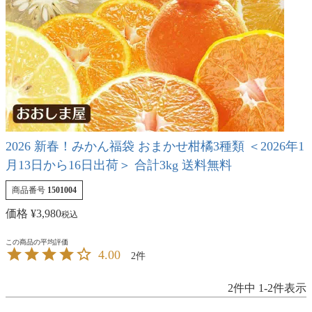
2026 新春！みかん福袋 おまかせ柑橘3種類 ＜2026年1
月13日から16日出荷＞ 合計3kg 送料無料
商品番号
1501004
価格
¥
3,980
税込
4.00
2
2
件中
1
-
2
件表示