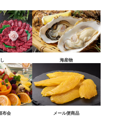
刺し
海産物
メール便商品
頒布会