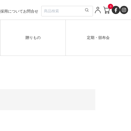
0
要
採用について
お問合せ
贈りもの
定期・頒布会