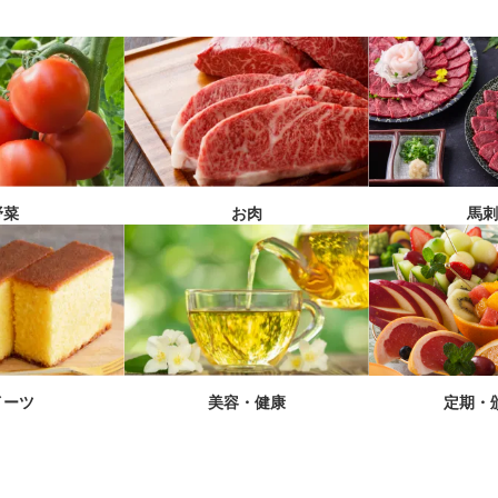
馬
野菜
お肉
イーツ
美容・健康
定期・