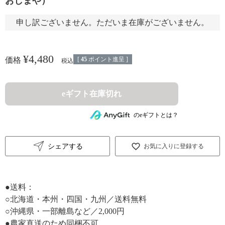
おしまや）
申し訳ございません。ただいま在庫がございません。
¥
4,480
[
45
ポイント進呈 ]
価格
税込
eギフト在庫切れ
のeギフトとは？
シェアする
お気に入りに登録する
●送料：
○北海道・本州・四国・九州／送料無料
○沖縄県・一部離島など／2,000円
●農家直送のため同梱不可