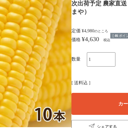
次出荷予定 農家直送
まや）
定価
¥
4,980
のところ
[
46
ポイン
¥
4,630
価格
税込
送料込
カ
シェアする