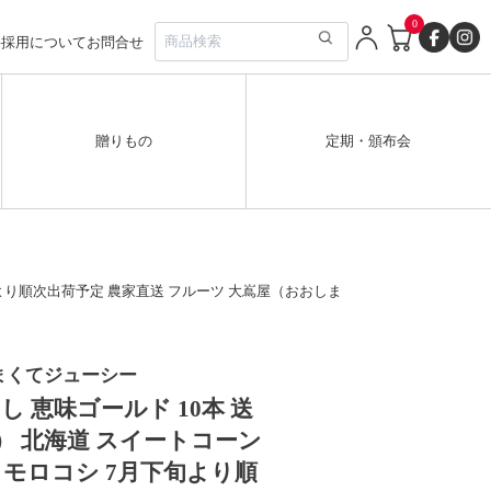
0
要
採用について
お問合せ
贈りもの
定期・頒布会
旬より順次出荷予定 農家直送 フルーツ 大嶌屋（おおしま
まくてジューシー
 恵味ゴールド 10本 送
） 北海道 スイートコーン
モロコシ 7月下旬より順