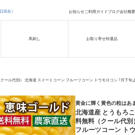
3日現在）
お知らせ
ご利用ガイド
ブログ
会社概
馬刺し
お取り寄せ特選品
（クール代別） 北海道 スイートコーン フルーツコーン トウモロコシ 7月下
黄金に輝く黄色の粒はあ
北海道産 とうもろこし
料無料（クール代別
フルーツコーン トウ