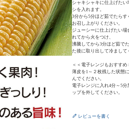
シャキシャキに仕上げたい
シを入れます。
3分から5分ほど茹でたら
お召し上がりください。
ジューシーに仕上げたい場
れてから火をつけ、
沸騰してから3分ほど茹で
た後に取り出して冷まして
＜＜電子レンジもおすすめ
薄皮を1～２枚残した状態
んでください。
電子レンジに入れ4分～5
ップを外してください。
レビューを書く