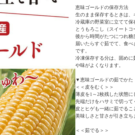
恵味ゴールドの保存方法
生のまま保存するときは、
冷蔵庫の野菜室に立てて保
とうもろこし（スイートコ
後から時間がたつにつれ糖
届いたらすぐ茹でて、食べ
です。
冷凍保存する分は、固めに
や味がよくなります。
▼恵味ゴールドの茹でかた
＜＜皮をむく＞＞
薄皮を1～2枚残した状態
先端だけをハサミで切って
皮とヒゲも一緒に茹でるこ
美味しさと甘さが引き立ち
＜＜茹でる＞＞