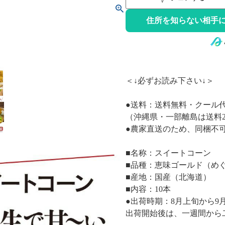
住所を知らない相手に
＜↓必ずお読み下さい↓＞
●送料：送料無料・クール代
（沖縄県・一部離島は送料2,0
●農家直送のため、同梱不
■名称：スイートコーン
■品種：恵味ゴールド（め
■産地：国産（北海道）
■内容：10本
●出荷時期：8月上旬から9
出荷開始後は、一週間から