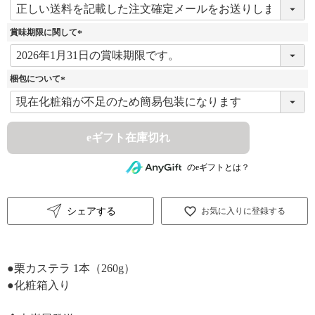
(
必
須
賞味期限に関して
)
(
必
須
梱包について
)
(
必
須
)
eギフト在庫切れ
のeギフトとは？
シェアする
お気に入りに登録する
●栗カステラ 1本（260g）
●化粧箱入り