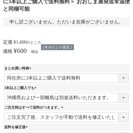
に3本以上ご購入で送料無料＞ おおしま屋発送常温便
と同梱可能
申し訳ございません。ただいま在庫がございません。
定価
¥
1,600
のところ
[
6
ポイント進呈 ]
¥
600
価格
税込
まとめ買い特典
(
必
須
3本以上ご購入でも
)
(
必
須
ご注文時はすべて送料がつきます。
)
(
必
須
送料を修正後
)