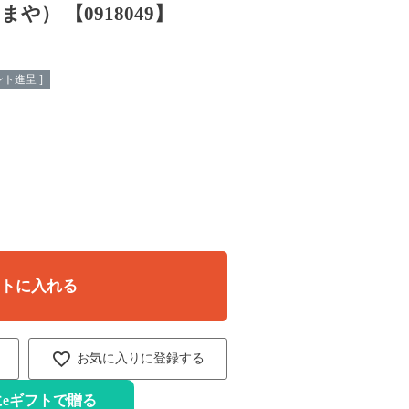
や） 【0918049】
ト進呈 ]
ートに入れる
お気に入りに登録する
eギフトで贈る