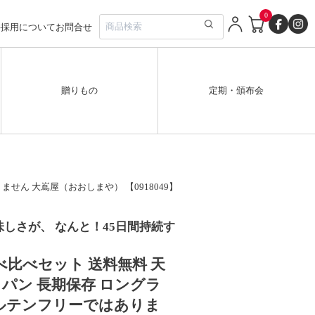
0
要
採用について
お問合せ
贈りもの
定期・頒布会
せん 大嶌屋（おおしまや） 【0918049】
しさが、 なんと！45日間持続す
べ比べセット 送料無料 天
 パン 長期保存 ロングラ
グルテンフリーではありま