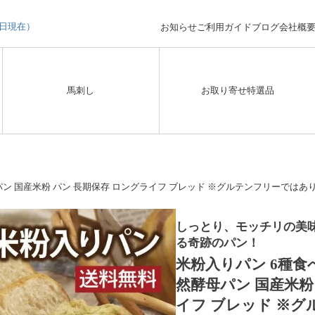
3日現在）
お知らせ
ご利用ガイド
ブログ
会社概
馬刺し
お取り寄せ特選品
ン 国産米粉 パン 長期保存 ロングライフ ブレッド ※グルテンフリーではありま
しっとり、モッチリの美味
る奇跡のパン！
米粉入りパン 6種食
然酵母パン 国産米粉
イフ ブレッド ※