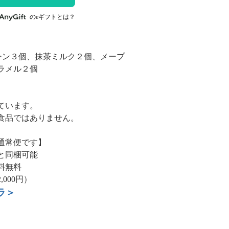
のeギフトとは？
ーン３個、抹茶ミルク２個、メープ
ラメル２個
ています。
食品ではありません。
通常便です】
と同梱可能
料無料
000円）
ラ＞