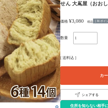
せん 大嶌屋（おおしま
¥
3,080
[
31
ポイン
価格
税込
送料込
カ
シェアする
住所を知らない相手に