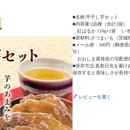
■名称:平干し芋セット
■内容量:2品種（合計2袋）
紅はるか 110g×1袋 いずみ
■原材料:さつまいも（茨城
■メール便：300円（郵便
可）
おおしま屋発送の宅配便
■保存方法:直射日光を避
保存すると美味しさが長持
レビューを書く