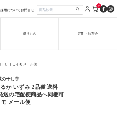
0
要
採用について
お問合せ
贈りもの
定期・頒布会
日干し 干しイモ メール便
城の干し芋
るか いずみ 2品種 送料
屋発送の宅配便商品へ同梱可
イモ メール便