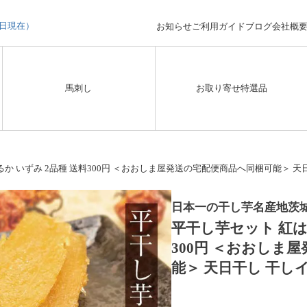
3日現在）
お知らせ
ご利用ガイド
ブログ
会社概
馬刺し
お取り寄せ特選品
か いずみ 2品種 送料300円 ＜おおしま屋発送の宅配便商品へ同梱可能＞ 天
日本一の干し芋名産地茨
平干し芋セット 紅は
300円 ＜おおしま
能＞ 天日干し 干し