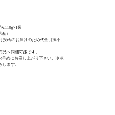
110g×1袋
県産）
受け投函のお届けのため代金引換不
商品へ同梱可能です。
けお早めにお召し上がり下さい。冷凍
ちします。