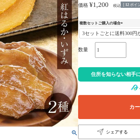
¥
1,200
[
12
ポイン
価格
税込
複数セットご購入の場合
(
必
須
)
住所を知らない相手に
カ
シェアする